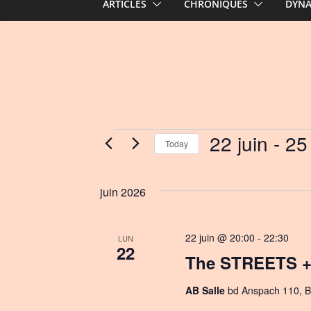
ARTICLES
CHRONIQUES
DYN
Events
22 juin
 - 
25 
Today
S
e
juin 2026
l
e
c
22 juin @ 20:00
-
22:30
LUN
22
t
The STREETS + 
d
a
AB Salle
bd Anspach 110, B
t