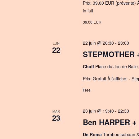
Prix: 39,00 EUR (prévente) À
e
in full
.
39.00 EUR
22 juin @ 20:30
-
23:00
LUN
22
STEPMOTHER + 
Chaff
Place du Jeu de Balle 
Prix: Gratuit À l'affiche: - 
Free
23 juin @ 19:40
-
22:30
MAR
23
Ben HARPER + 
De Roma
Turnhoutsebaan 3