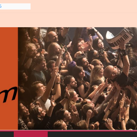
6
line-
6
gre et