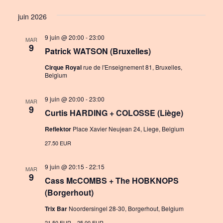
i
S
v
i
s
juin 2026
e
e
e
t
l
9 juin @ 20:00
-
23:00
n
MAR
w
e
9
Patrick WATSON (Bruxelles)
c
t
s
t
Cirque Royal
rue de l'Enseignement 81, Bruxelles,
V
Belgium
N
d
i
a
a
9 juin @ 20:00
-
23:00
MAR
e
t
9
v
Curtis HARDING + COLOSSE (Liège)
e
w
i
.
Reflektor
Place Xavier Neujean 24, Liege, Belgium
s
27.50 EUR
g
N
a
9 juin @ 20:15
-
22:15
MAR
a
9
Cass McCOMBS + The HOBKNOPS
t
v
(Borgerhout)
i
i
Trix Bar
Noordersingel 28-30, Borgerhout, Belgium
o
g
21.50 EUR – 25.00 EUR