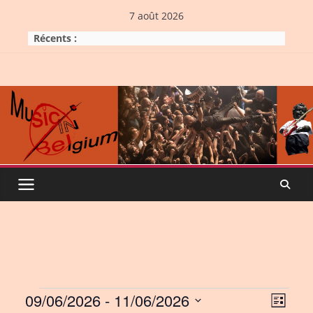
Skip
7 août 2026
to
Récents :
content
Events
09/06/2026
 - 
11/06/2026
V
E
L