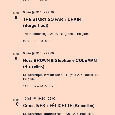
n
a
9 juin @ 20:15
-
22:30
MAR
t
9
THE STORY SO FAR + DRAIN
i
(Borgerhout)
o
Trix
Noordersingel 28-30, Borgerhout, Belgium
n
27.00 EUR – 30.50 EUR
9 juin @ 20:30
-
22:00
MAR
9
Nora BROWN & Stephanie COLEMAN
(Bruxelles)
Le Botanique, Witloof Bar
rue Royale 236, Bruxelles,
Belgium
14.65 EUR – 20.65 EUR
10 juin @ 19:30
-
22:00
MER
10
Grace IVES + FÉLICETTE (Bruxelles)
Le Botanique, Rotonde
rue Royale 236, Bruxelles,