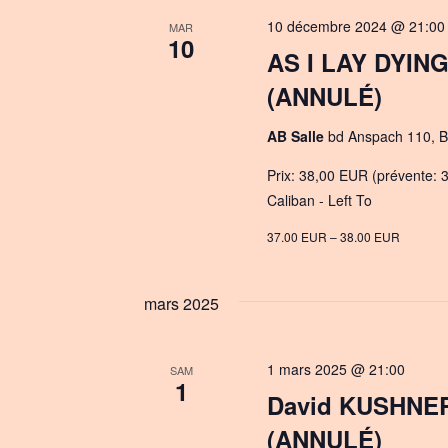
c
10 décembre 2024 @ 21:00
MAR
10
t
AS I LAY DYING
d
(ANNULÉ)
a
t
AB Salle
bd Anspach 110, B
e
.
Prix: 38,00 EUR (prévente: 37
Caliban - Left To
37.00 EUR – 38.00 EUR
mars 2025
1 mars 2025 @ 21:00
SAM
1
David KUSHNER 
(ANNULÉ)