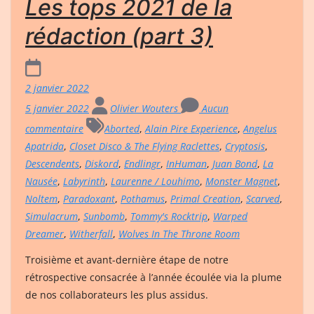
Les tops 2021 de la
rédaction (part 3)
2 janvier 2022
5 janvier 2022
Olivier Wouters
Aucun
commentaire
Aborted
,
Alain Pire Experience
,
Angelus
Apatrida
,
Closet Disco & The Flying Raclettes
,
Cryptosis
,
Descendents
,
Diskord
,
Endlingr
,
InHuman
,
Juan Bond
,
La
Nausée
,
Labyrinth
,
Laurenne / Louhimo
,
Monster Magnet
,
Noltem
,
Paradoxant
,
Pothamus
,
Primal Creation
,
Scarved
,
Simulacrum
,
Sunbomb
,
Tommy's Rocktrip
,
Warped
Dreamer
,
Witherfall
,
Wolves In The Throne Room
Troisième et avant-dernière étape de notre
rétrospective consacrée à l’année écoulée via la plume
de nos collaborateurs les plus assidus.