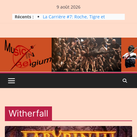
Skip
9 août 2026
to
Récents :
La Carrière #7: Roche, Tigre et
content
Bashing
Dynatop3 – 09 août 2026
Dynatop3 – 02 août 2026
Micro Festival #16, maxi line-
up
Dynatop3 – 26 juillet 2026
Witherfall