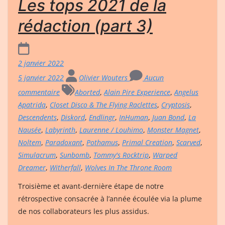
Les tops 2021 de la
rédaction (part 3)
2 janvier 2022
5 janvier 2022
Olivier Wouters
Aucun
commentaire
Aborted
,
Alain Pire Experience
,
Angelus
Apatrida
,
Closet Disco & The Flying Raclettes
,
Cryptosis
,
Descendents
,
Diskord
,
Endlingr
,
InHuman
,
Juan Bond
,
La
Nausée
,
Labyrinth
,
Laurenne / Louhimo
,
Monster Magnet
,
Noltem
,
Paradoxant
,
Pothamus
,
Primal Creation
,
Scarved
,
Simulacrum
,
Sunbomb
,
Tommy's Rocktrip
,
Warped
Dreamer
,
Witherfall
,
Wolves In The Throne Room
Troisième et avant-dernière étape de notre
rétrospective consacrée à l’année écoulée via la plume
de nos collaborateurs les plus assidus.