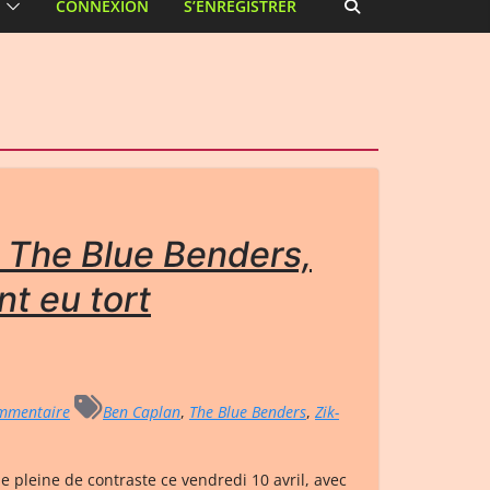
CONNEXION
S’ENREGISTRER
 The Blue Benders,
nt eu tort
mmentaire
Ben Caplan
,
The Blue Benders
,
Zik-
he pleine de contraste ce vendredi 10 avril, avec