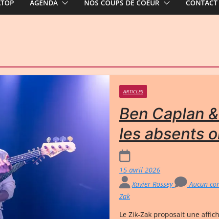
ATOP
AGENDA
NOS COUPS DE COEUR
CONTACT
ARTICLES
Ben Caplan &
les absents o
15 avril 2026
Xavier Rossey
Aucun co
Zak
Le Zik-Zak proposait une affic