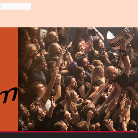
6
line-
6
gre et