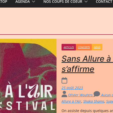
ATOP
AGENDA
NOS COUPS DE COEUR
CONTACT
ARTICLES
CONCERTS
NEWS
Sans Allure à l
s’affirme
25 août 2023
Olivier Wouters
Aucun 
Allure à l'Air
,
Shaka Shams
,
Sup
On assiste depuis quelques an