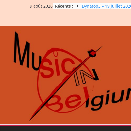
Skip
Récents :
Dynatop3 – 19 juillet 202
9 août 2026
to
Dynatop3 – 02 août 2026
Micro Festival #16, maxi 
content
up
Dynatop3 – 26 juillet 202
La Carrière #7: Roche, Ti
Bashing