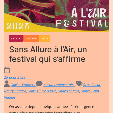
ARTICLES
CONCERTS
NEWS
Sans Allure à l’Air, un
festival qui s’affirme
25 août 2023
Olivier Wouters
Aucun commentaire
Gros Coeur
,
Nancy Khadra
,
Sans Allure à l'Air
,
Shaka Shams
,
Super Gum
,
Vaague
On assiste depuis quelques années à l’émergence
d’une sérieuse alternative festivalière aux