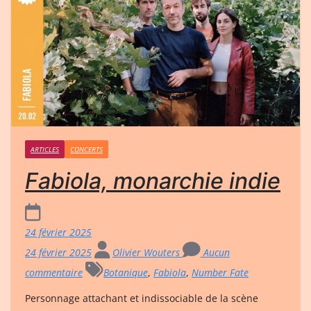
ARTICLES
CONCERTS
Fabiola, monarchie indie
24 février 2025
24 février 2025
Olivier Wouters
Aucun
commentaire
Botanique
,
Fabiola
,
Number Fate
Personnage attachant et indissociable de la scène