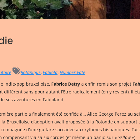
die
taire
Botanique
,
Fabiola
,
Number Fate
ne indie-pop bruxelloise,
Fabrice Detry
a enfin remis son projet
Fab
fférent sans pour autant l’être radicalement (on y revient), il ét
e de ses aventures en Fabioland.
remière partie a finalement été confiée à… Alice George Perez au s
 la Bruxelloise d’adoption avait proposée à la Rotonde en support
e, accompagnée d’une guitare saccadée aux rythmes hispaniques. Face
n compensant via sa six cordes (et même un banjo sur
« Yellow »
).