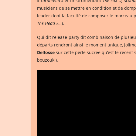
« Tarantella »
et l’instrumental
« The Fox Of Scotla
musiciens de se mettre en condition et de dompte
leader dont la faculté de composer le morceau po
The Head »
…).
Qui dit release-party dit combinaison de plusieu
départs rendront ainsi le moment unique, jolimen
Delfosse
sur cette perle sucrée qu’est le récent 
bouzouki).