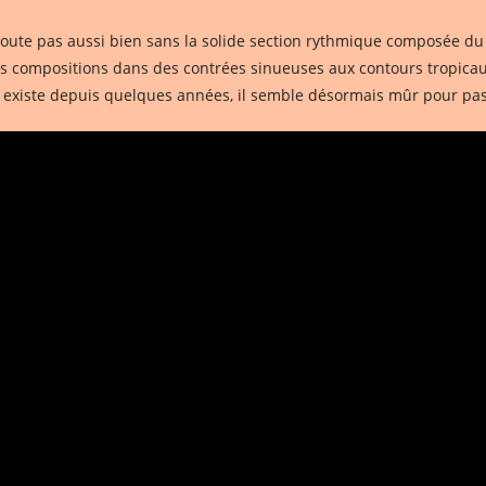
s doute pas aussi bien sans la solide section rythmique composée d
s compositions dans des contrées sinueuses aux contours tropicau
rojet existe depuis quelques années, il semble désormais mûr pour pa