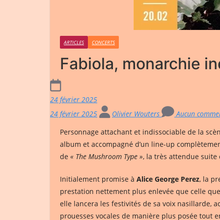
ARTICLES
CONCERTS
Fabiola, monarchie in
24 février 2025
24 février 2025
Olivier Wouters
Aucun commen
Personnage attachant et indissociable de la scè
album et accompagné d’un line-up complètement di
de
« The Mushroom Type »
, la très attendue suit
Initialement promise à
Alice George Perez
, la p
prestation nettement plus enlevée que celle que
elle lancera les festivités de sa voix nasillard
prouesses vocales de manière plus posée tout e