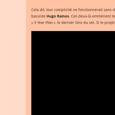
Cela dit, leur complicité ne fonctionnerait san
bassiste
Hugo Ramos
. Ces deux-là emmènent le
« 5 Year Plan »
, le dernier titre du set. Si le p