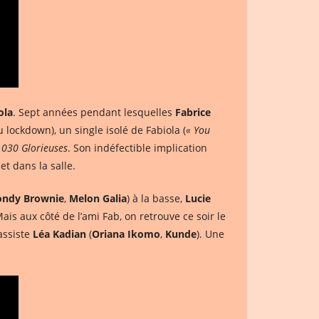
ola
. Sept années pendant lesquelles
Fabrice
du lockdown), un single isolé de Fabiola (
« You
1030 Glorieuses
. Son indéfectible implication
et dans la salle.
ondy Brownie
,
Melon Galia
) à la basse,
Lucie
 Mais aux côté de l’ami Fab, on retrouve ce soir le
bassiste
Léa Kadian
(
Oriana Ikomo
,
Kunde
). Une