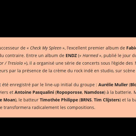
 successeur de
« Check My Spleen »
, l’excellent premier album de
Fabi
e du contraire. Entre un album de
ENDZ
(
« Harmed »
, publié le jour 
or / Tresiola »
), il a organisé une série de concerts sous l’égide des
lleurs par la présence de la crème du rock indé en studio, sur scène 
 été enregistré par le line-up initial du groupe :
Aurélie Muller
(
Bl
viers et
Antoine Pasqualini
(
Ropoporose
,
Namdose
) à la batterie.
ne Moan
), le batteur
Timothée Philippe
(
BRNS
,
Tim Clijsters
) et la 
ure transformera radicalement les compositions.