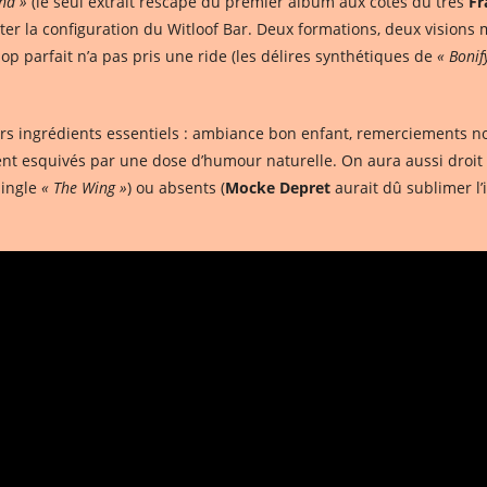
nd »
(le seul extrait rescapé du premier album aux côtés du très
Fr
r la configuration du Witloof Bar. Deux formations, deux visions m
p parfait n’a pas pris une ride (les délires synthétiques de
« Bonif
rs ingrédients essentiels : ambiance bon enfant, remerciements nou
t esquivés par une dose d’humour naturelle. On aura aussi droit à d
single
« The Wing »
) ou absents (
Mocke Depret
aurait dû sublimer 