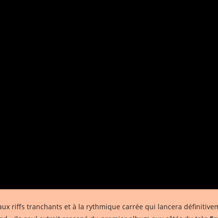
ux riffs tranchants et à la rythmique carrée qui lancera définitivem