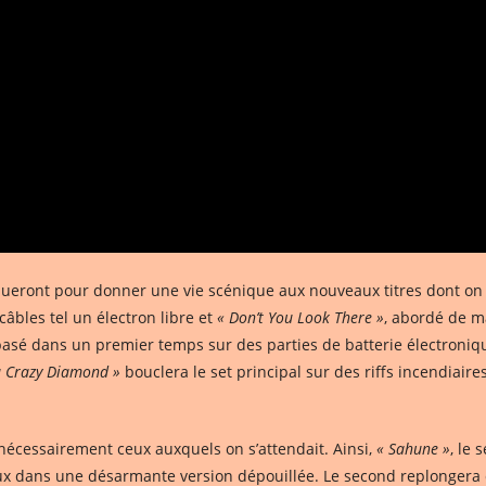
liqueront pour donner une vie scénique aux nouveaux titres dont on
câbles tel un électron libre et
« Don’t You Look There »
, abordé de m
basé dans un premier temps sur des parties de batterie électroniq
u Crazy Diamond »
bouclera le set principal sur des riffs incendiaire
écessairement ceux auxquels on s’attendait. Ainsi,
« Sahune »
, le 
 eux dans une désarmante version dépouillée. Le second replongera 