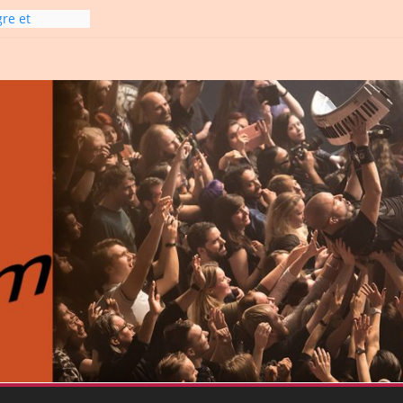
gre et
6
line-
6