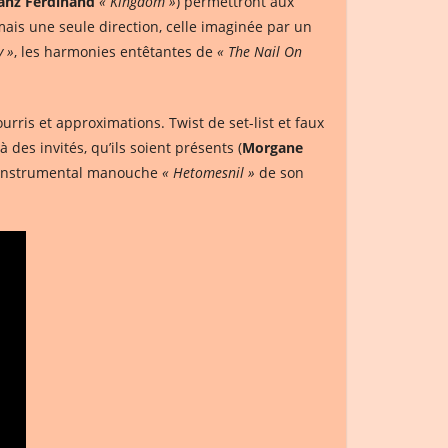
anz Ferdinand
« Kingdom »
) permettront aux
ais une seule direction, celle imaginée par un
y »
, les harmonies entêtantes de
« The Nail On
rris et approximations. Twist de set-list et faux
es invités, qu’ils soient présents (
Morgane
l’instrumental manouche
« Hetomesnil »
de son