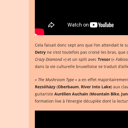
Cela faisait donc sept ans que l’on attendait le
Detry
ne s’est toutefois pas croisé les bras, qu
Crazy Diamond »
) et un split avec
Tresor
(
« Fabios
dans la vie culturelle bruxelloise se traduit d’ai
« The Mushroom Type »
a en effet majoritairement
Rezsöhàzy
(
Oberbaum
,
River Into Lake
) aux cla
guitariste
Aurélien Auchain
(
Mountain Bike
,
Ju
formation live à l’énergie décuplée dont la lect