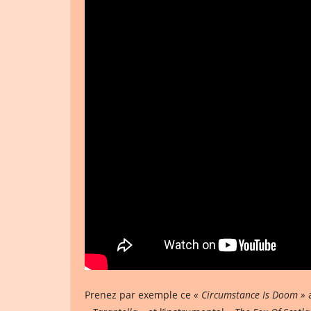
Prenez par exemple ce
« Circumstance Is Doom »
a