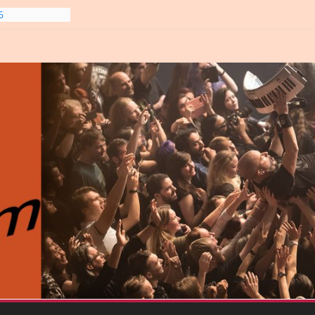
6
line-
6
gre et