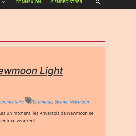
CONNEXION
S’ENREGISTRER
ewmoon Light
commentaire
Botanique
,
Bwana
,
Newmoon
epuis un moment, les Anversois de Newmoon se
venir ce vendredi.