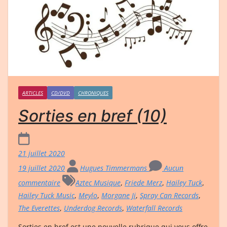
ARTICLES
CD/DVD
CHRONIQUES
Sorties en bref (10)
21 juillet 2020
19 juillet 2020
Hugues Timmermans
Aucun
commentaire
Aztec Musique
,
Friede Merz
,
Hailey Tuck
,
Hailey Tuck Music
,
Meylo
,
Morgane Ji
,
Spray Can Records
,
The Everettes
,
Underdog Records
,
Waterfall Records
Sorties en bref est une nouvelle rubrique qui vous offre