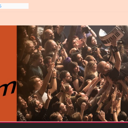
6
line-
6
gre et