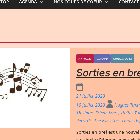
ATOP
AGENDA
NOS COUPS DE COEUR
CONTACT
ARTICLES
CD/DVD
CHRONIQUES
Sorties en br
21 juillet 2020
19 juillet 2020
Hugues Tim
Musique
,
Friede Merz
,
Hailey Tu
Records
,
The Everettes
,
Underdo
Sorties en bref est une nouvel
succincte d’albums auxquels 