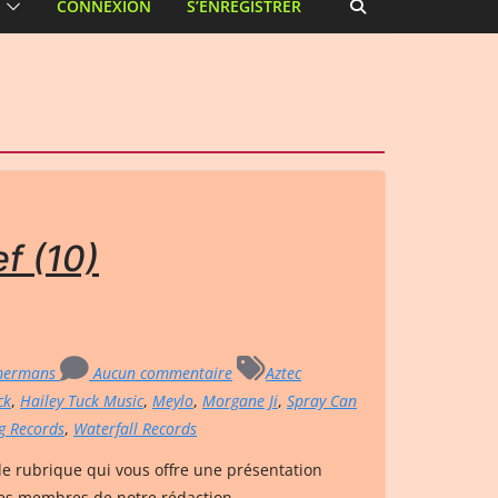
CONNEXION
S’ENREGISTRER
ef (10)
mermans
Aucun commentaire
Aztec
ck
,
Hailey Tuck Music
,
Meylo
,
Morgane Ji
,
Spray Can
g Records
,
Waterfall Records
le rubrique qui vous offre une présentation
les membres de notre rédaction