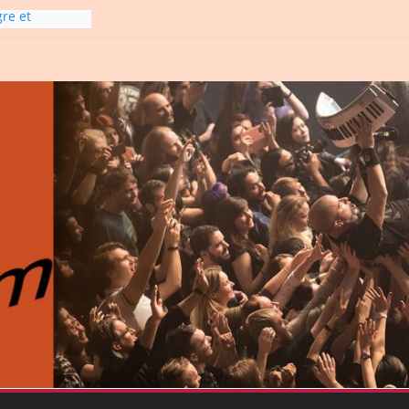
gre et
6
line-
6