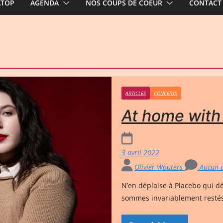
ATOP
AGENDA
NOS COUPS DE COEUR
CONTACT
ARTICLES
CONCERTS
At home with
3 avril 2022
Olivier Wouters
Aucun 
N’en déplaise à Placebo qui dép
sommes invariablement restés f