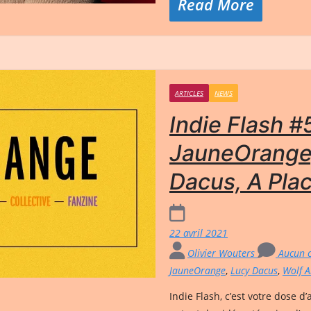
Read More
ARTICLES
NEWS
Indie Flash #5
JauneOrange,
Dacus, A Pla
22 avril 2021
Olivier Wouters
Aucun 
JauneOrange
,
Lucy Dacus
,
Wolf A
Indie Flash, c’est votre dose d