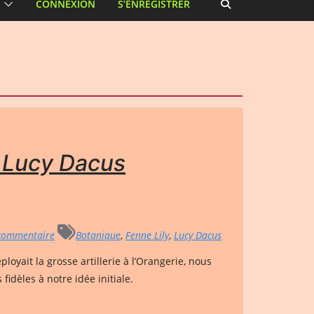
CONNEXION
S’ENREGISTRER
 Lucy Dacus
commentaire
Botanique
,
Fenne Lily
,
Lucy Dacus
loyait la grosse artillerie à l’Orangerie, nous
idèles à notre idée initiale.