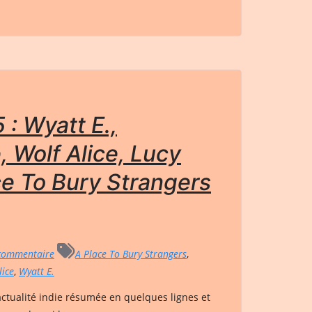
 : Wyatt E.,
 Wolf Alice, Lucy
ce To Bury Strangers
commentaire
A Place To Bury Strangers
,
lice
,
Wyatt E.
’actualité indie résumée en quelques lignes et