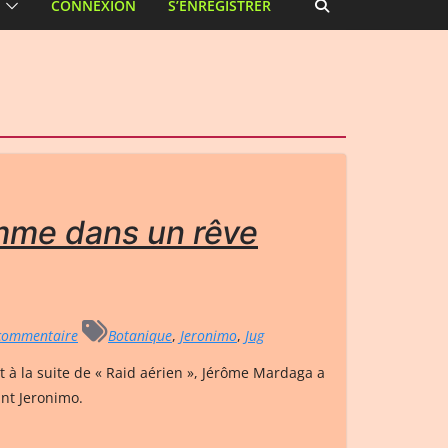
CONNEXION
S’ENREGISTRER
mme dans un rêve
commentaire
Botanique
,
Jeronimo
,
Jug
ôt à la suite de « Raid aérien », Jérôme Mardaga a
nt Jeronimo.