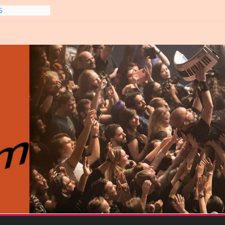
6
line-
6
gre et