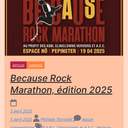
ARTICLES
CONCERTS
Because Rock
Marathon, édition 2025
5 avril 2025
5 avril 2025
Philippe Thirionet
Aucun
commentaire
A.S.B.L. Clinicclowns et A.E.C.
,
Because