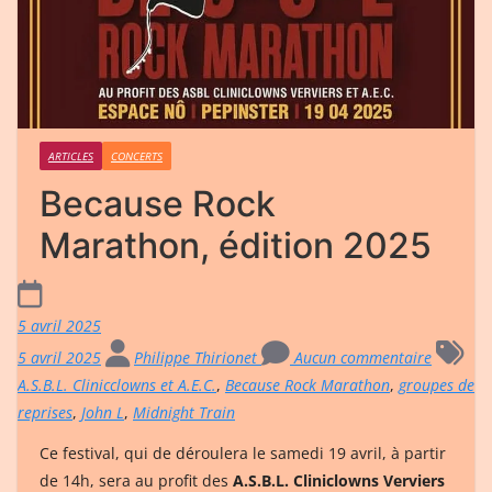
ARTICLES
CONCERTS
Because Rock
Marathon, édition 2025
5 avril 2025
5 avril 2025
Philippe Thirionet
Aucun commentaire
A.S.B.L. Clinicclowns et A.E.C.
,
Because Rock Marathon
,
groupes de
reprises
,
John L
,
Midnight Train
Ce festival, qui de déroulera le samedi 19 avril, à partir
de 14h, sera au profit des
A.S.B.L. Cliniclowns Verviers