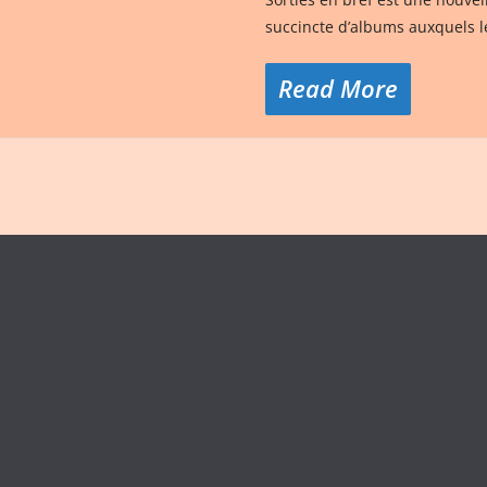
succincte d’albums auxquels 
Read More