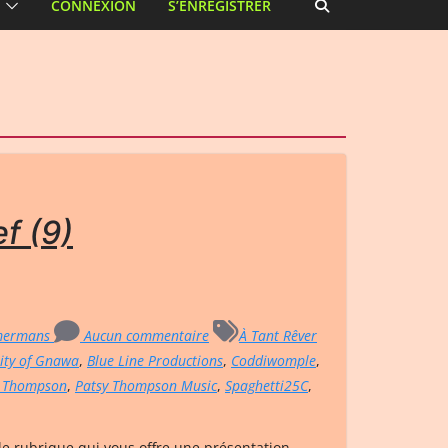
CONNEXION
S’ENREGISTRER
ef (9)
mermans
Aucun commentaire
À Tant Rêver
ity of Gnawa
,
Blue Line Productions
,
Coddiwomple
,
y Thompson
,
Patsy Thompson Music
,
Spaghetti25C
,
le rubrique qui vous offre une présentation