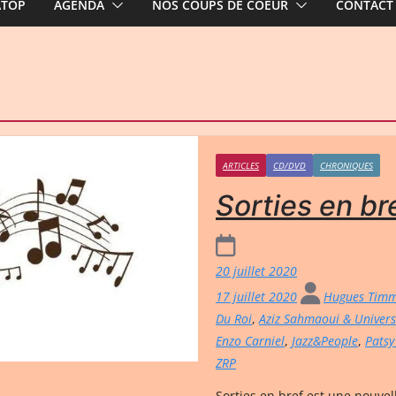
ATOP
AGENDA
NOS COUPS DE COEUR
CONTACT
ARTICLES
CD/DVD
CHRONIQUES
Sorties en br
20 juillet 2020
17 juillet 2020
Hugues Tim
Du Roi
,
Aziz Sahmaoui & Univers
Enzo Carniel
,
Jazz&People
,
Pats
ZRP
Sorties en bref est une nouvel