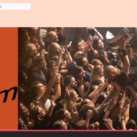
6
line-
6
gre et