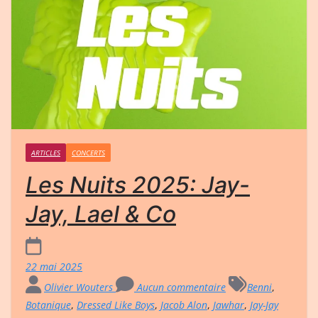
ARTICLES
CONCERTS
Les Nuits 2025: Jay-
Jay, Lael & Co
22 mai 2025
Olivier Wouters
Aucun commentaire
Benni
,
Botanique
,
Dressed Like Boys
,
Jacob Alon
,
Jawhar
,
Jay-Jay