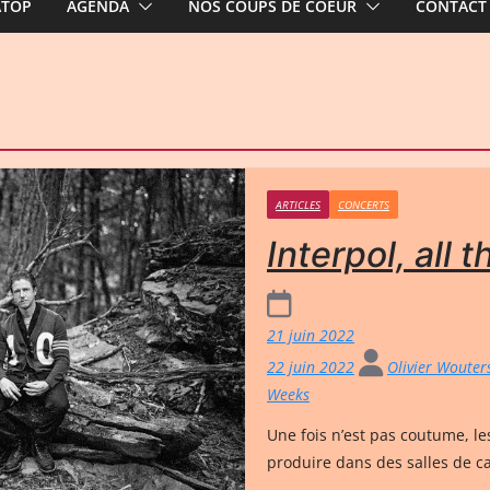
ATOP
AGENDA
NOS COUPS DE COEUR
CONTACT
ARTICLES
CONCERTS
Interpol, all
21 juin 2022
22 juin 2022
Olivier Woute
Weeks
Une fois n’est pas coutume, le
produire dans des salles de ca