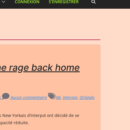
CONNEXION
S’ENREGISTRER
 the rage back home
rs
Aucun commentaire
AB
,
Interpol
,
Orlando
s New Yorkais d’Interpol ont décidé de se
pacité réduite.