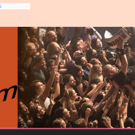
6
line-
6
gre et