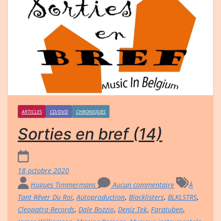
ARTICLES
CD/DVD
CHRONIQUES
Sorties en bref (14)
18 octobre 2020
Hugues Timmermans
Aucun commentaire
À
Tant Rêver Du Roi
,
Autoproduction
,
Blacklisters
,
BLKLSTRS
,
Cleopatra Records
,
Dale Bozzio
,
Deniz Tek
,
Faratuben
,