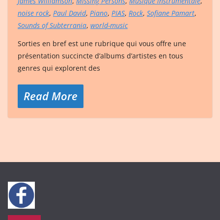
James Williamson
,
Missing Persons
,
Musique instrumentale
,
noise rock
,
Paul David
,
Piano
,
PIAS
,
Rock
,
Sofiane Pamart
,
Sounds of Subterrania
,
world-music
Sorties en bref est une rubrique qui vous offre une
présentation succincte d’albums d’artistes en tous
genres qui explorent des
Read More