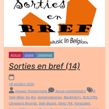
ARTICLES
CD/DVD
CHRONIQUES
Sorties en bref (14)
18 octobre 2020
Hugues Timmermans
Aucun commentaire
À
Tant Rêver Du Roi
,
Autoproduction
,
Blacklisters
,
BLKLSTRS
,
Cleopatra Records
,
Dale Bozzio
,
Deniz Tek
,
Faratuben
,