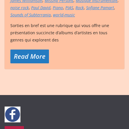
James Williamson
,
Missing Persons
,
Musique instrumentale
,
noise rock
,
Paul David
,
Piano
,
PIAS
,
Rock
,
Sofiane Pamart
,
Sounds of Subterrania
,
world-music
Sorties en bref est une rubrique qui vous offre une
présentation succincte d’albums d’artistes en tous
genres qui explorent des
Read More