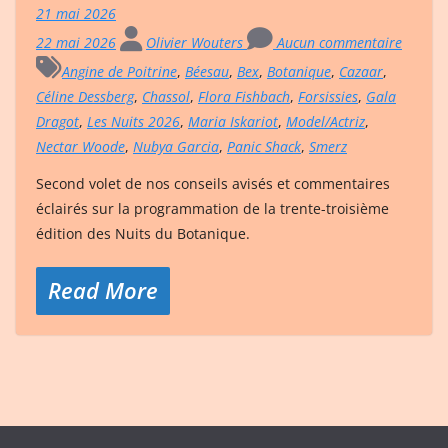
21 mai 2026
22 mai 2026
Olivier Wouters
Aucun commentaire
Angine de Poitrine
,
Béesau
,
Bex
,
Botanique
,
Cazaar
,
Céline Dessberg
,
Chassol
,
Flora Fishbach
,
Forsissies
,
Gala
Dragot
,
Les Nuits 2026
,
Maria Iskariot
,
Model/Actriz
,
Nectar Woode
,
Nubya Garcia
,
Panic Shack
,
Smerz
Second volet de nos conseils avisés et commentaires
éclairés sur la programmation de la trente-troisième
édition des Nuits du Botanique.
Read More