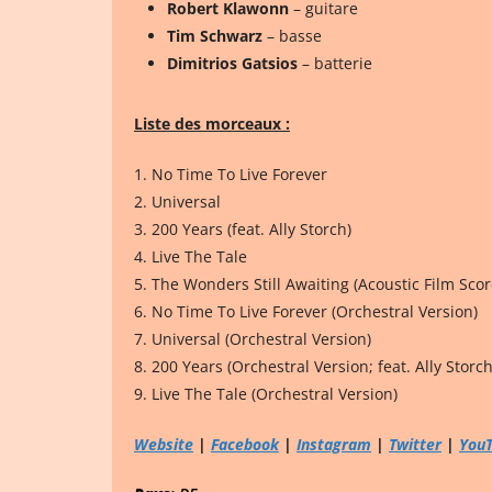
Robert Klawonn
– guitare
Tim Schwarz
– basse
Dimitrios Gatsios
– batterie
Liste des morceaux :
1. No Time To Live Forever
2. Universal
3. 200 Years (feat. Ally Storch)
4. Live The Tale
5. The Wonders Still Awaiting (Acoustic Film Scor
6. No Time To Live Forever (Orchestral Version)
7. Universal (Orchestral Version)
8. 200 Years (Orchestral Version; feat. Ally Storch
9. Live The Tale (Orchestral Version)
Website
|
Facebook
|
Instagram
|
Twitter
|
You