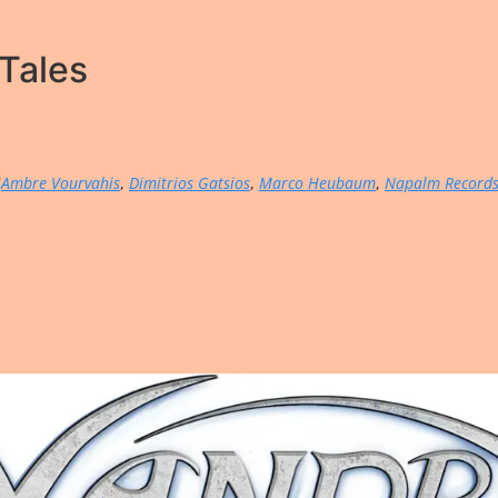
Tales
Ambre Vourvahis
,
Dimitrios Gatsios
,
Marco Heubaum
,
Napalm Record