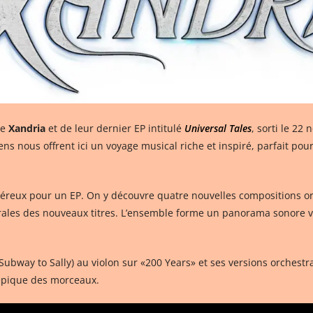
pe
Xandria
et de leur dernier EP intitulé
Universal Tales
, sorti le 22
iens nous offrent ici un voyage musical riche et inspiré, parfait po
néreux pour un EP. On y découvre quatre nouvelles compositions ori
rales des nouveaux titres. L’ensemble forme un panorama sonore va
Subway to Sally) au violon sur «200 Years» et ses versions orchestra
 épique des morceaux.