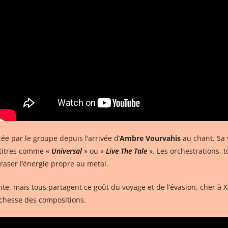
e par le groupe depuis l’arrivée d’
Ambre Vourvahis
au chant. Sa 
 titres comme «
Universal
» ou «
Live The Tale
». Les orchestrations,
aser l’énergie propre au metal.
 mais tous partagent ce goût du voyage et de l’évasion, cher à Xan
ichesse des compositions.