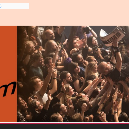
gre et
6
line-
6