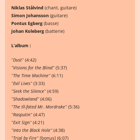
Niklas Stålvind
(chant, guitare)
Simon Johansson
(guitare)
Pontus Egberg
(basse)
Johan Koleberg
(batterie)
L’album :
ʺDustʺ
(4:42)
ʺVisions for the Blindʺ
(5:37)
ʺThe Time Machineʺ
(6:11)
ʺEvil Livesʺ
(3:33)
ʺSeek the Silenceʺ
(4:59)
ʺShadowlandʺ
(4:06)
ʺThe Ill-fated Mr. Mordrakeʺ
(5:36)
ʺRasputinʺ
(4:47)
ʺExit Signʺ
(4:21)
ʺInto the Black Holeʺ
(4:38)
ʺTrial by Fireʺ
[bonus] (6:07)