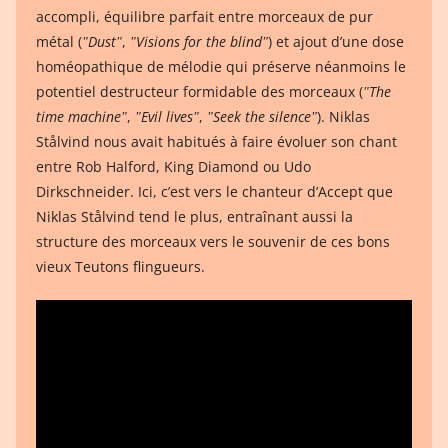
accompli, équilibre parfait entre morceaux de pur
métal (
ʺDustʺ
,
ʺVisions for the blindʺ
) et ajout d’une dose
homéopathique de mélodie qui préserve néanmoins le
potentiel destructeur formidable des morceaux (
ʺThe
time machineʺ
,
ʺEvil livesʺ
,
ʺSeek the silenceʺ
). Niklas
Stålvind nous avait habitués à faire évoluer son chant
entre Rob Halford, King Diamond ou Udo
Dirkschneider. Ici, c’est vers le chanteur d’Accept que
Niklas Stålvind tend le plus, entraînant aussi la
structure des morceaux vers le souvenir de ces bons
vieux Teutons flingueurs.