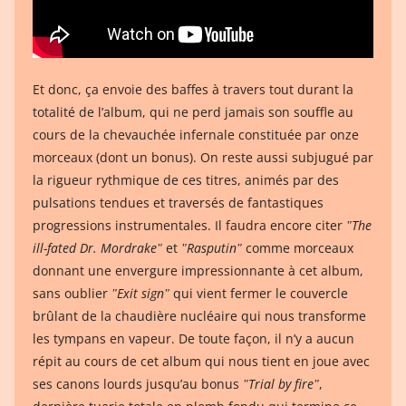
Et donc, ça envoie des baffes à travers tout durant la
totalité de l’album, qui ne perd jamais son souffle au
cours de la chevauchée infernale constituée par onze
morceaux (dont un bonus). On reste aussi subjugué par
la rigueur rythmique de ces titres, animés par des
pulsations tendues et traversés de fantastiques
progressions instrumentales. Il faudra encore citer
ʺThe
ill-fated Dr. Mordrakeʺ
et
ʺRasputinʺ
comme morceaux
donnant une envergure impressionnante à cet album,
sans oublier
ʺExit signʺ
qui vient fermer le couvercle
brûlant de la chaudière nucléaire qui nous transforme
les tympans en vapeur. De toute façon, il n’y a aucun
répit au cours de cet album qui nous tient en joue avec
ses canons lourds jusqu’au bonus
ʺTrial by fireʺ
,