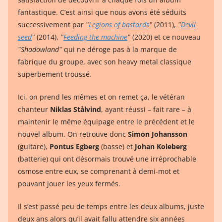
fantastique. C’est ainsi que nous avons été séduits
successivement par
ʺ
Legions of bastards
ʺ
(2011),
ʺ
Devil
seed
ʺ
(2014),
ʺ
Feeding the machine
ʺ
(2020) et ce nouveau
ʺShadowlandʺ
qui ne déroge pas à la marque de
fabrique du groupe, avec son heavy metal classique
superbement troussé.
Ici, on prend les mêmes et on remet ça, le vétéran
chanteur
Niklas Stålvind
, ayant réussi – fait rare – à
maintenir le même équipage entre le précédent et le
nouvel album. On retrouve donc
Simon Johansson
(guitare),
Pontus Egberg
(basse) et
Johan Koleberg
(batterie) qui ont désormais trouvé une irréprochable
osmose entre eux, se comprenant à demi-mot et
pouvant jouer les yeux fermés.
Il s’est passé peu de temps entre les deux albums, juste
deux ans alors qu’il avait fallu attendre six années