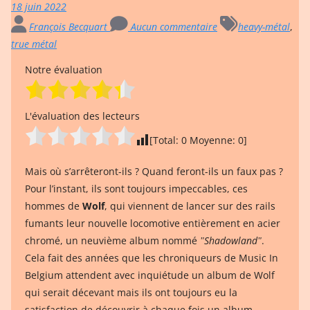
18 juin 2022
François Becquart
Aucun commentaire
heavy-métal
,
true métal
Notre évaluation
L'évaluation des lecteurs
[Total:
0
Moyenne:
0
]
Mais où s’arrêteront-ils ? Quand feront-ils un faux pas ?
Pour l’instant, ils sont toujours impeccables, ces
hommes de
Wolf
, qui viennent de lancer sur des rails
fumants leur nouvelle locomotive entièrement en acier
chromé, un neuvième album nommé
ʺShadowlandʺ
.
Cela fait des années que les chroniqueurs de Music In
Belgium attendent avec inquiétude un album de Wolf
qui serait décevant mais ils ont toujours eu la
satisfaction de découvrir à chaque fois un album