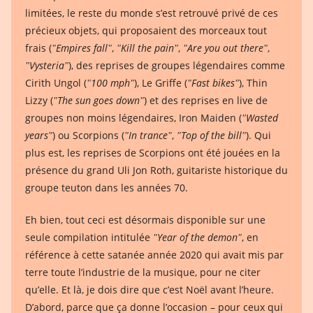
limitées, le reste du monde s’est retrouvé privé de ces
précieux objets, qui proposaient des morceaux tout
frais (
ʺEmpires fallʺ
,
ʺKill the painʺ
,
ʺAre you out thereʺ
,
ʺVysteriaʺ
), des reprises de groupes légendaires comme
Cirith Ungol (
ʺ100 mphʺ
), Le Griffe (
ʺFast bikesʺ
), Thin
Lizzy (
ʺThe sun goes downʺ
) et des reprises en live de
groupes non moins légendaires, Iron Maiden (
ʺWasted
yearsʺ
) ou Scorpions (
ʺIn tranceʺ
,
ʺTop of the billʺ
). Qui
plus est, les reprises de Scorpions ont été jouées en la
présence du grand Uli Jon Roth, guitariste historique du
groupe teuton dans les années 70.
Eh bien, tout ceci est désormais disponible sur une
seule compilation intitulée
ʺYear of the demonʺ
, en
référence à cette satanée année 2020 qui avait mis par
terre toute l’industrie de la musique, pour ne citer
qu’elle. Et là, je dois dire que c’est Noël avant l’heure.
D’abord, parce que ça donne l’occasion – pour ceux qui