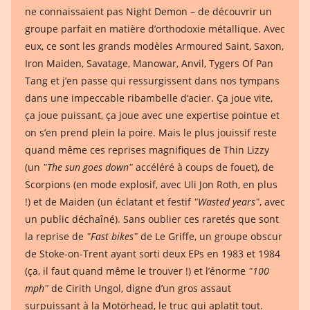
ne connaissaient pas Night Demon – de découvrir un
groupe parfait en matière d’orthodoxie métallique. Avec
eux, ce sont les grands modèles Armoured Saint, Saxon,
Iron Maiden, Savatage, Manowar, Anvil, Tygers Of Pan
Tang et j’en passe qui ressurgissent dans nos tympans
dans une impeccable ribambelle d’acier. Ça joue vite,
ça joue puissant, ça joue avec une expertise pointue et
on s’en prend plein la poire. Mais le plus jouissif reste
quand même ces reprises magnifiques de Thin Lizzy
(un
ʺThe sun goes downʺ
accéléré à coups de fouet), de
Scorpions (en mode explosif, avec Uli Jon Roth, en plus
!) et de Maiden (un éclatant et festif
ʺWasted yearsʺ
, avec
un public déchaîné). Sans oublier ces raretés que sont
la reprise de
ʺFast bikesʺ
de Le Griffe, un groupe obscur
de Stoke-on-Trent ayant sorti deux EPs en 1983 et 1984
(ça, il faut quand même le trouver !) et l’énorme
ʺ100
mphʺ
de Cirith Ungol, digne d’un gros assaut
surpuissant à la Motörhead, le truc qui aplatit tout.