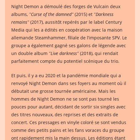
Night Demon a démoulé des forges de Vulcain deux
albums,
ʺCurse of the damnedʺ
(2015) et
ʺDarkness
remainsʺ
(2017), aussitôt repérés par le label Century
Media qui les a édités en coopération avec la maison
allemande Steamhammer, filiale de l’imposante SPV. Le
groupe a également gagné ses galons de légende avec
un double album
ʺLive darknessʺ
(2018), qui rendait
parfaitement compte du potentiel scénique du trio.
Et puis, il y a eu 2020 et la pandémie mondiale qui a
renvoyé Night Demon dans ses foyers au moment où il
débutait une grosse tournée américaine. Mais les
hommes de Night Demon ne se sont pas tourné les
pouces pour autant, décidant de sortir six singles avec
des titres nouveaux, des reprises et des extraits de
concert. Ces pressages en vinyle coloré se sont vendus
comme des petits pains et les fans voraces du groupe
ont rapidement mis la main dessus. Les éditions étant