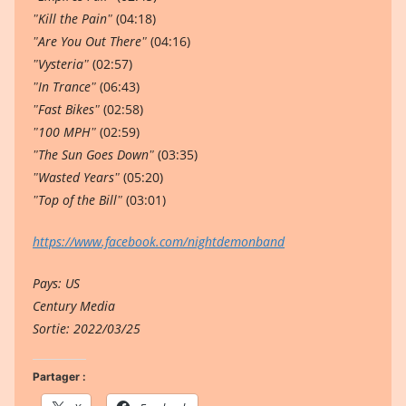
ʺKill the Painʺ
(04:18)
ʺAre You Out Thereʺ
(04:16)
ʺVysteriaʺ
(02:57)
ʺIn Tranceʺ
(06:43)
ʺFast Bikesʺ
(02:58)
ʺ100 MPHʺ
(02:59)
ʺThe Sun Goes Downʺ
(03:35)
ʺWasted Yearsʺ
(05:20)
ʺTop of the Billʺ
(03:01)
https://www.facebook.com/nightdemonband
Pays: US
Century Media
Sortie: 2022/03/25
Partager :