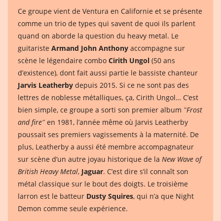
Ce groupe vient de Ventura en Californie et se présente
comme un trio de types qui savent de quoi ils parlent
quand on aborde la question du heavy metal. Le
guitariste
Armand John Anthony
accompagne sur
scène le légendaire combo
Cirith Ungol
(50 ans
d’existence), dont fait aussi partie le bassiste chanteur
Jarvis Leatherby
depuis 2015. Si ce ne sont pas des
lettres de noblesse métalliques, ça, Cirith Ungol… C’est
bien simple, ce groupe a sorti son premier album
ʺFrost
and fireʺ
en 1981, l’année même où Jarvis Leatherby
poussait ses premiers vagissements à la maternité. De
plus, Leatherby a aussi été membre accompagnateur
sur scène d’un autre joyau historique de la
New Wave of
British Heavy Metal
,
Jaguar
. C’est dire s’il connaît son
métal classique sur le bout des doigts. Le troisième
larron est le batteur
Dusty Squires
, qui n’a que Night
Demon comme seule expérience.