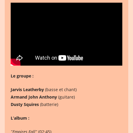
Le groupe :
Jarvis Leatherby
(basse et chant)
Armand John Anthony
(guitare)
Dusty Squires
(batterie)
L’album :
ʺEmpires Fallʺ
(02:45)