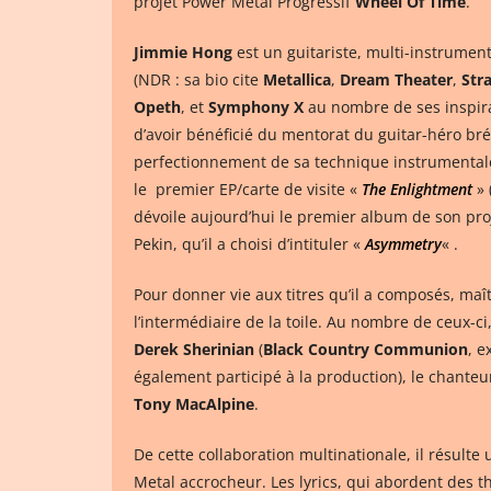
projet Power Metal Progressif
Wheel Of Time
.
Jimmie Hong
est un guitariste, multi-instrument
(NDR : sa bio cite
Metallica
,
Dream Theater
,
Str
Opeth
, et
Symphony X
au nombre de ses inspirat
d’avoir bénéficié du mentorat du guitar-héro bré
perfectionnement de sa technique instrumentale 
le premier EP/carte de visite «
The Enlightment
» 
dévoile aujourd’hui le premier album de son pro
Pekin, qu’il a choisi d’intituler «
Asymmetry
« .
Pour donner vie aux titres qu’il a composés, maî
l’intermédiaire de la toile. Au nombre de ceux-
Derek Sherinian
(
Black Country Communion
, e
également participé à la production), le chante
Tony MacAlpine
.
De cette collaboration multinationale, il résult
Metal accrocheur. Les lyrics, qui abordent des t