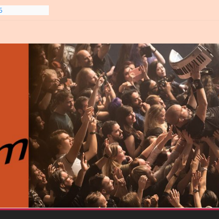
line-
6
gre et
6