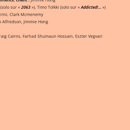
(solo sur «
2063
»), Timo Tolkki (solo sur «
Addicted!…
»)
drini, Clark Mcmenemy
im Alfredson, Jimmie Hong
Craig Cairns, Farhad Shumaun Hossain, Eszter Vegvari