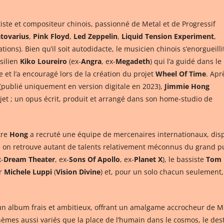
iste et compositeur chinois, passionné de Metal et de Progressif
atovarius
,
Pink Floyd
,
Led Zeppelin
,
Liquid Tension Experiment
,
ions). Bien qu’il soit autodidacte, le musicien chinois s’enorgueilli
silien
Kiko Loureiro
(ex-
Angra
, ex-
Megadeth
) qui l’a guidé dans le
et l’a encouragé lors de la création du projet
Wheel Of Time
. Apr
(publié uniquement en version digitale en 2023),
Jimmie Hong
jet ; un opus écrit, produit et arrangé dans son home-studio de
tre
Hong
a recruté une équipe de mercenaires internationaux, disp
ci, on retrouve autant de talents relativement méconnus du grand p
x-
Dream Theater
, ex-
Sons Of Apollo
, ex-
Planet X
), le bassiste
Tom 
ur
Michele Luppi
(
Vision Divine
) et, pour un solo chacun seulement
e un album frais et ambitieux, offrant un amalgame accrocheur de M
hèmes aussi variés que la place de l’humain dans le cosmos, le des