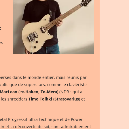
t
ès
ersés dans le monde entier, mais réunis par
ublic que de superstars, comme le claviériste
MacLean
(ex-
Haken
,
To-Mera
) (NDR : qui a
, les shredders
Timo Tolkki
(
Stratovarius
) et
etal Progressif ultra-technique et de Power
tin et la découverte de soi, sont admirablement