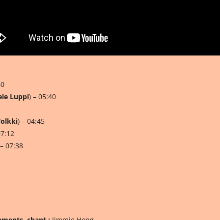
40
le Luppi
) – 05:40
2
olkki
) – 04:45
07:12
 – 07:38
ements, chant :
Jimmie Hong