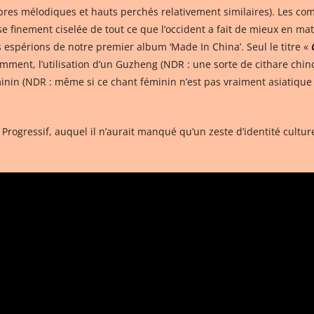
mbres mélodiques et hauts perchés relativement similaires). Les co
finement ciselée de tout ce que l’occident a fait de mieux en mati
espérions de notre premier album ‘Made In China’. Seul le titre «
ent, l’utilisation d’un Guzheng (NDR : une sorte de cithare chinoi
n (NDR : même si ce chant féminin n’est pas vraiment asiatique p
rogressif, auquel il n’aurait manqué qu’un zeste d’identité cult