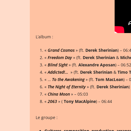
L’album :
«
Grand Cosmos
» (ft.
Derek Sherinian
) – 06:
«
Freedom Day
» (ft.
Derek Sherinian
&
Miche
«
Blind Sight
» (ft.
Alexandre Aposan
) – 06:5
«
Addicted!…
» (ft.
Derek Sherinian
&
Timo T
« …
To the Awakening
» (ft.
Tom MacLean
) – 
«
The Night of Eternity
» (ft.
Derek Sherinian
)
«
China Moon
» – 05:03
«
2063
» (
Tony MacAlpine
) – 06:44
Le groupe :
Guitares, composition, production, arrang