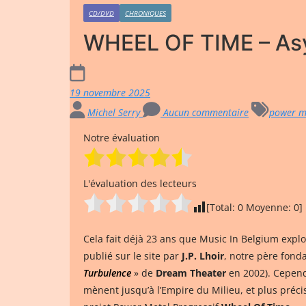
CD/DVD
CHRONIQUES
WHEEL OF TIME – A
19 novembre 2025
Michel Serry
Aucun commentaire
power m
Notre évaluation
L'évaluation des lecteurs
[Total:
0
Moyenne:
0
]
Cela fait déjà 23 ans que Music In Belgium expl
publié sur le site par
J.P. Lhoir
, notre père fond
Turbulence
» de
Dream Theater
en 2002). Cepend
mènent jusqu’à l’Empire du Milieu, et plus préc