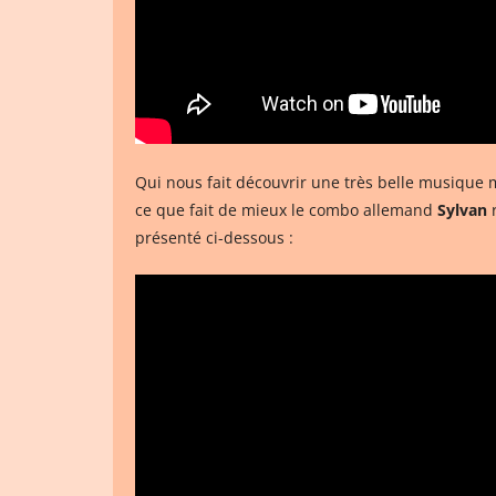
Qui nous fait découvrir une très belle musique m
ce que fait de mieux le combo allemand
Sylvan
r
présenté ci-dessous :