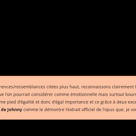
rences/ressemblances citées plus haut, reconnaissons clairement l’
 que l’on pourrait considérer comme émotionnelle mais surtout bourr
 pied d’égalité et donc d’égal importance et ce grâce à deux excel
t de Johnny
comme le démontre l’extrait officiel de l’opus que, je v