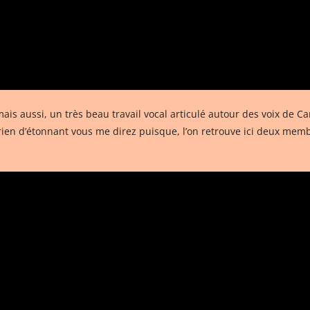
ais aussi, un très beau travail vocal articulé autour des voix de C
ien d’étonnant vous me direz puisque, l’on retrouve ici deux membre