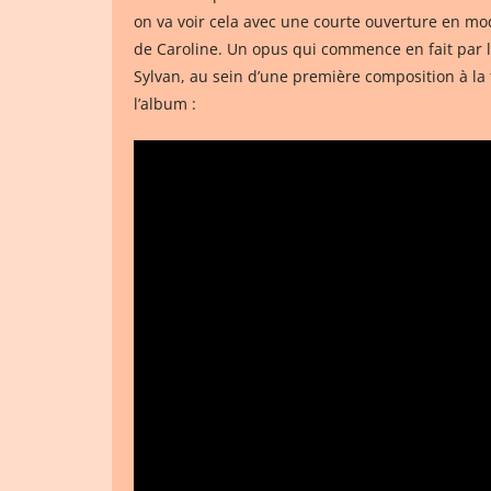
on va voir cela avec une courte ouverture en mod
de Caroline. Un opus qui commence en fait par la
Sylvan, au sein d’une première composition à la 
l’album :