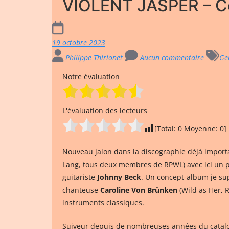
VIOLENT JASPER – Co
19 octobre 2023
Philippe Thirionet
Aucun commentaire
Ge
Notre évaluation
L'évaluation des lecteurs
[Total:
0
Moyenne:
0
]
Nouveau jalon dans la discographie déjà impor
Lang, tous deux membres de RPWL) avec ici un p
guitariste
Johnny Beck
. Un concept-album je su
chanteuse
Caroline Von Brünken
(Wild as Her, 
instruments classiques.
Suiveur depuis de nombreuses années du catal