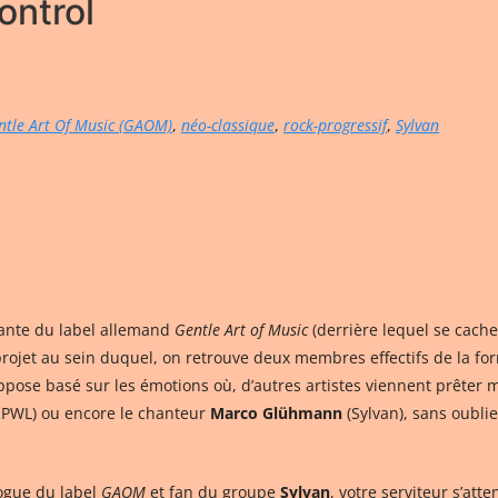
ntrol
ntle Art Of Music (GAOM)
,
néo-classique
,
rock-progressif
,
Sylvan
tante du label allemand
Gentle Art of Music
(derrière lequel se cache
rojet au sein duquel, on retrouve deux membres effectifs de la f
ppose basé sur les émotions où, d’autres artistes viennent prêter
RPWL) ou encore le chanteur
Marco Glühmann
(Sylvan), sans oubli
ogue du label
GAOM
et fan du groupe
Sylvan
, votre serviteur s’at