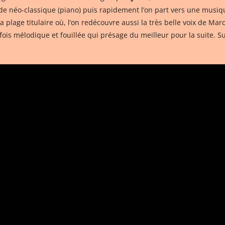
e néo-classique (piano) puis rapidement l’on part vers une musique
 plage titulaire où, l’on redécouvre aussi la très belle voix de Ma
fois mélodique et fouillée qui présage du meilleur pour la suite. S