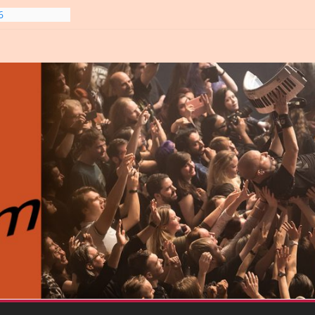
6
line-
6
gre et