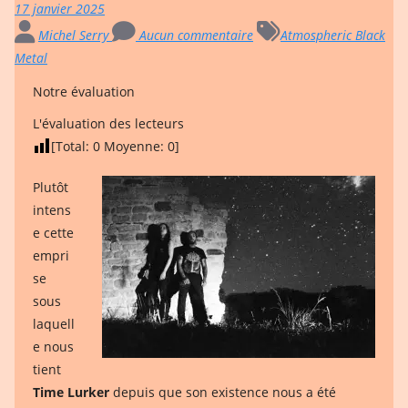
17 janvier 2025
Michel Serry
Aucun commentaire
Atmospheric Black
Metal
Notre évaluation
L'évaluation des lecteurs
[Total:
0
Moyenne:
0
]
Plutôt
intens
e cette
empri
se
sous
laquell
e nous
tient
Time Lurker
depuis que son existence nous a été