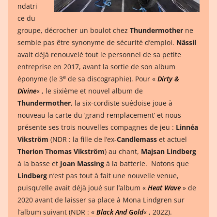
ndatri
ce du
groupe, décrocher un boulot chez
Thundermother
ne
semble pas être synonyme de sécurité d’emploi.
Nässil
avait déjà renouvelé tout le personnel de sa petite
entreprise en 2017, avant la sortie de son album
e
éponyme (le 3
de sa discographie). Pour «
Dirty &
Divine
« , le sixième et nouvel album de
Thundermother
, la six-cordiste suédoise joue à
nouveau la carte du ‘grand remplacement’ et nous
présente ses trois nouvelles compagnes de jeu :
Linnéa
Vikström
(NDR : la fille de l’ex-
Candlemass
et actuel
Therion
Thomas
Vikström
) au chant,
Majsan Lindberg
à la basse et
Joan Massing
à la batterie. Notons que
Lindberg
n’est pas tout à fait une nouvelle venue,
puisqu’elle avait déjà joué sur l’album «
Heat Wave
» de
2020 avant de laisser sa place à Mona Lindgren sur
l’album suivant (NDR : «
Black And Gold
« , 2022).