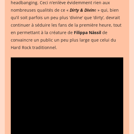
headbanging. Ceci n’enlève évidemment rien aux
nombreuses qualités de ce «
Dirty & Divin
e » qui, bien
qu’il soit parfois un peu plus ‘divine’ que ‘dirty’, devrait
continuer à séduire les fans de la première heure, tout
en permettant à la créature de
Filippa Nässil
de
convaincre un public un peu plus large que celui du
Hard Rock traditionnel.