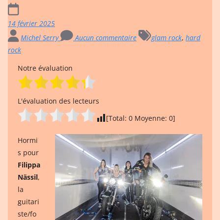
14 février 2025
Michel Serry
Aucun commentaire
glam rock
,
hard
rock
Notre évaluation
L'évaluation des lecteurs
[Total:
0
Moyenne:
0
]
Hormi
s pour
Filippa
Nässil
,
la
guitari
ste/fo