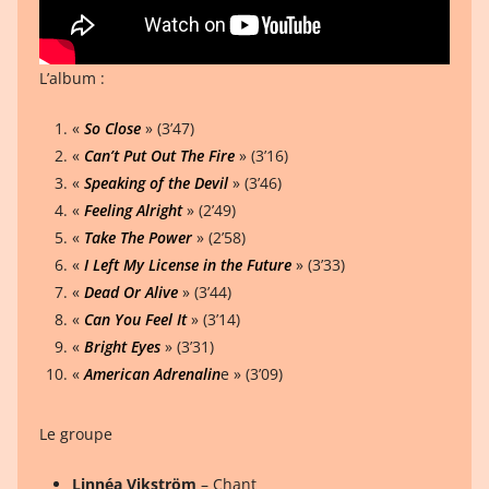
L’album :
«
So Close
» (3’47)
«
Can’t Put Out The Fire
» (3’16)
«
Speaking of the Devil
» (3’46)
«
Feeling Alright
» (2’49)
«
Take The Power
» (2’58)
«
I Left My License in the Future
» (3’33)
«
Dead Or Alive
» (3’44)
«
Can You Feel It
» (3’14)
«
Bright Eyes
» (3’31)
«
American Adrenalin
e » (3’09)
Le groupe
Linnéa Vikström
– Chant