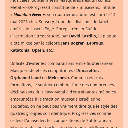
musicales. Subterranean Masquerade est un collectif
Metal Folk/Progressif constitué de 7 musiciens. Intitulé
« Mountain Fever »,
son quatrième album est sorti le 14
mai 2021 chez Sensory, l’une des divisions du label
américain Laser’s Edge. Enregistrée en Suède
(Fascination Street Studio) par
David Castillo,
la plaque
a été mixée par le célèbre
Jens Bogren
(
Leprous
,
Katatonia
,
Opeth
, etc.).
Difficile d’éviter les comparaisons entre Subterranean
Masquerade et ses compatriotes d’
Amaseffer,
Orphaned Land
ou
Melechesh.
Comme ces trois
formations, le septuor combine l’une des nombreuses
déclinaisons du Heavy Metal à d’entrainantes mélodies
empruntées à la tradition musicale israélienne.
Toutefois, on ne peut pas vraiment dire que le style des
quatres groupes soit identique. Progressives comme
celles d’Amaseffer, les compositions de Subteranean
Masquerade sont parfois un rien plus « extrêmes » que