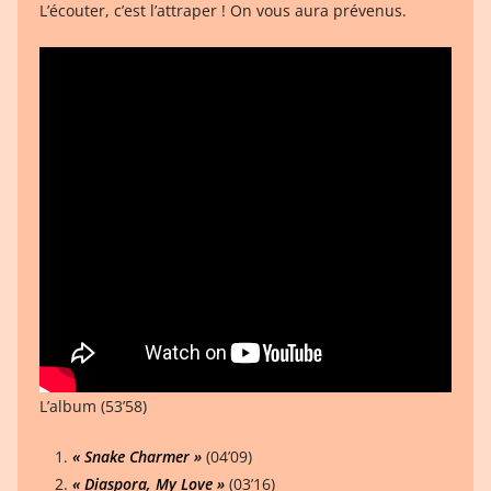
L’écouter, c’est l’attraper ! On vous aura prévenus.
L’album (53’58)
« Snake Charmer »
(04’09)
« Diaspora, My Love »
(03’16)