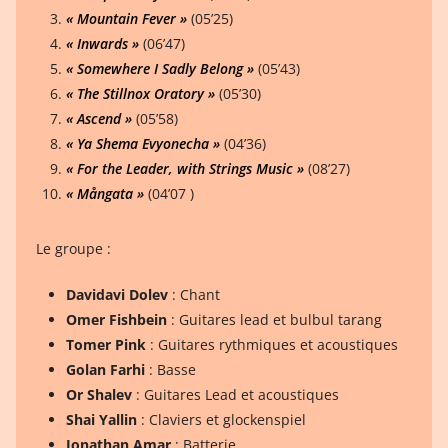
« Mountain Fever »
(05’25)
« Inwards »
(06’47)
« Somewhere I Sadly Belong »
(05’43)
« The Stillnox Oratory »
(05’30)
« Ascend »
(05’58)
« Ya Shema Evyonecha »
(04’36)
« For the Leader, with Strings Music »
(08’27)
« Mångata »
(04’07 )
Le groupe :
Davidavi Dolev
: Chant
Omer Fishbein
: Guitares lead et bulbul tarang
Tomer Pink
: Guitares rythmiques et acoustiques
Golan Farhi
: Basse
Or Shalev
: Guitares Lead et acoustiques
Shai Yallin
: Claviers et glockenspiel
Jonathan Amar
: Batterie