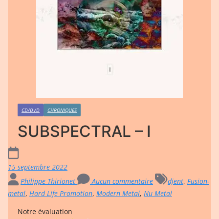
CD/DVD
CHRONIQUES
SUBSPECTRAL – I
15 septembre 2022
Philippe Thirionet
Aucun commentaire
djent
,
Fusion-
metal
,
Hard Life Promotion
,
Modern Metal
,
Nu Metal
Notre évaluation