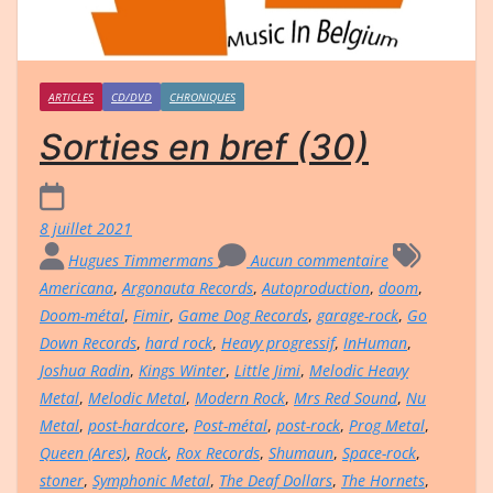
ARTICLES
CD/DVD
CHRONIQUES
Sorties en bref (30)
8 juillet 2021
Hugues Timmermans
Aucun commentaire
Americana
,
Argonauta Records
,
Autoproduction
,
doom
,
Doom-métal
,
Fimir
,
Game Dog Records
,
garage-rock
,
Go
Down Records
,
hard rock
,
Heavy progressif
,
InHuman
,
Joshua Radin
,
Kings Winter
,
Little Jimi
,
Melodic Heavy
Metal
,
Melodic Metal
,
Modern Rock
,
Mrs Red Sound
,
Nu
Metal
,
post-hardcore
,
Post-métal
,
post-rock
,
Prog Metal
,
Queen (Ares)
,
Rock
,
Rox Records
,
Shumaun
,
Space-rock
,
stoner
,
Symphonic Metal
,
The Deaf Dollars
,
The Hornets
,