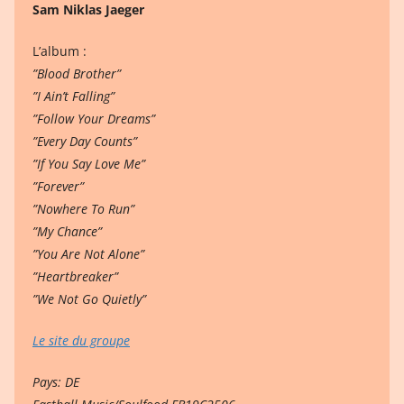
Sam Niklas Jaeger
L’album :
”Blood Brother”
”I Ain’t Falling”
”Follow Your Dreams”
”Every Day Counts”
”If You Say Love Me”
”Forever”
”Nowhere To Run”
”My Chance”
”You Are Not Alone”
”Heartbreaker”
”We Not Go Quietly”
Le site du groupe
Pays: DE