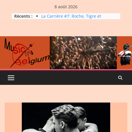
Skip
8 août 2026
to
Récents :
La Carrière #7: Roche, Tigre et
content
Bashing
Dynatop3 – 19 juillet 2026
Dynatop3 – 02 août 2026
Micro Festival #16, maxi line-
up
Dynatop3 – 26 juillet 2026