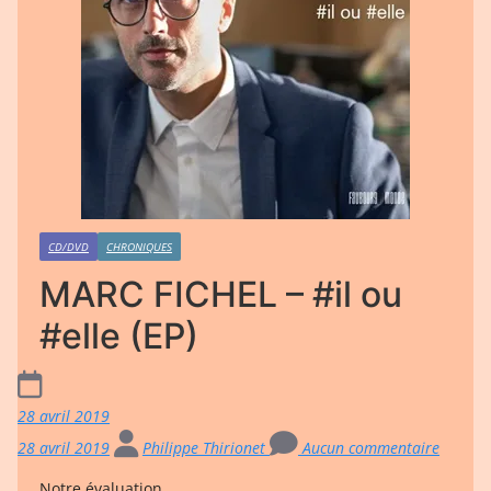
CD/DVD
CHRONIQUES
MARC FICHEL – #il ou
#elle (EP)
28 avril 2019
28 avril 2019
Philippe Thirionet
Aucun commentaire
Notre évaluation