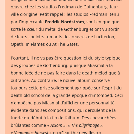
œuvre chez les studios Fredman de Gothenburg, leur
ville d’origine. Petit rappel : les studios Fredman, tenu
par l’impeccable
Fredrik Nordström
, sont en quelque
sorte le cœur du métal de Gothenburg et ont vu sortir
de leurs couloirs fumants des œuvres de Luciferion,
Opeth, In Flames ou At The Gates.
Pourtant, il ne va pas être question ici du style typique
des groupes de Gothenburg, puisque Miasmal a la
bonne idée de ne pas faire dans le death mélodique à
outrance. Au contraire, le nouvel album conserve
toujours cette prise solidement agrippée sur l’esprit du
death old school de la grande époque d’Entombed. Ceci
n’empêche pas Miasmal d’afficher une personnalité
évidente dans ses compositions, qui déroulent de la
tuerie du début à la fin de l’album. Des chevauchées
brûlantes comme
« Axiom »
,
« The pilgrimage »
,
« Venomous harvest »
ou »Fear the new flesh »