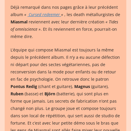
Déjà remarqué dans nos pages grâce à leur précédent
album
«
Cursed redeemer
«
, les death métallurgistes de
Miasmal
reviennent avec leur dernière création
« Tides
of omniscience »
. Et ils reviennent en force, pourrait-on
même dire.
L’équipe qui compose Miasmal est toujours la même
depuis le précédent album. Il n’y a eu aucune défection
ni départ pour des sectes végétariennes, pas de
reconversion dans la mode pour enfants ou de retour
en fac de psychologie. On retrouve donc le patron
Pontus Redig
(chant et guitare),
Magnus
(guitare),
Ruben
(basse) et
Björn
(batterie), qui sont plus en
forme que jamais. Les secrets de fabrication n’ont pas
changé non plus. Le groupe joue et compose toujours
dans son local de répétition, qui sert aussi de studio de
fortune. Et c’est avec leur petite démo sous le bras que
les gens de Miasmal sont allés faire mixer leur nouvelle