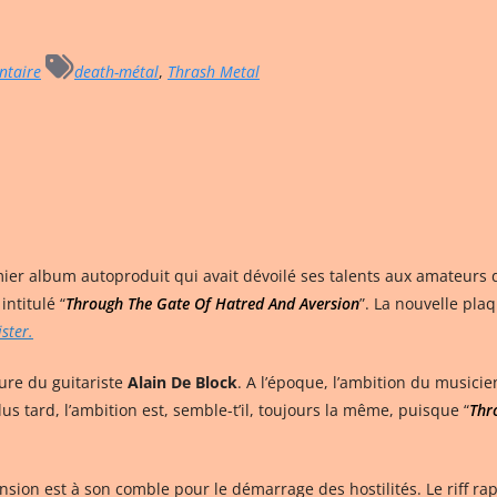
taire
death-métal
,
Thrash Metal
mier album autoproduit qui avait dévoilé ses talents aux amateurs 
ntitulé “
Through The Gate Of Hatred And Aversion
”. La nouvelle pla
ster.
ture du guitariste
Alain De Block
. A l’époque, l’ambition du musici
s tard, l’ambition est, semble-t’il, toujours la même, puisque “
Thr
tension est à son comble pour le démarrage des hostilités. Le riff ra