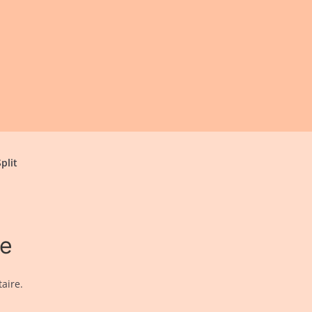
plit
re
aire.