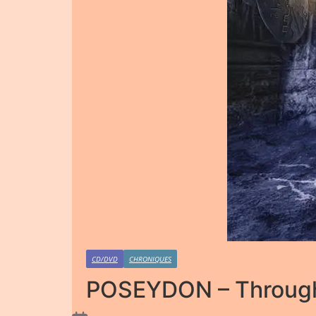
CD/DVD
CHRONIQUES
POSEYDON – Through 