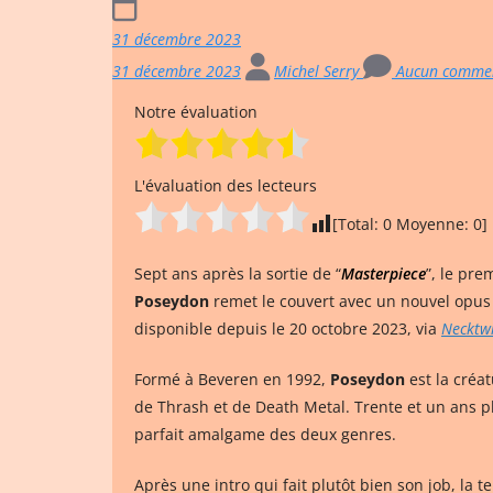
31 décembre 2023
31 décembre 2023
Michel Serry
Aucun commen
Notre évaluation
L'évaluation des lecteurs
[Total:
0
Moyenne:
0
]
Sept ans après la sortie de “
Masterpiece
”, le pre
Poseydon
remet le couvert avec un nouvel opus i
disponible depuis le 20 octobre 2023, via
Necktwi
Formé à Beveren en 1992,
Poseydon
est la créa
de Thrash et de Death Metal. Trente et un ans plu
parfait amalgame des deux genres.
Après une intro qui fait plutôt bien son job, la 