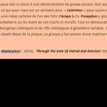
laisse vite sa place à une démonstration de groove pesant, tout aus
, ce qui pour nous est un véritable plus. «
Contrition
», pour suivre
s une copie carbone de l’un des ‘hits’ d’
Araya
& Co.
Poseydon
y ajo
s/batterie ou les duels de soli courts et incisifs. Tout en demeurant
orygmes colériques et de riffs mélodiques à géométrie variable. C
s Death Metal de la plaque. Le groupe y fait preuve d’une maitrise 
«
Masterpiece
« , 2016), “
Through The Gate Of Hatred And Aversion
” es