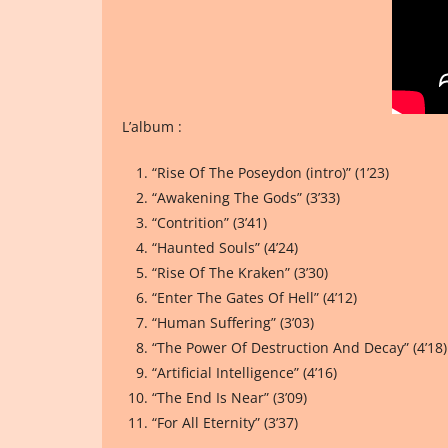
L’album :
“Rise Of The Poseydon (intro)” (1’23)
“Awakening The Gods” (3’33)
“Contrition” (3’41)
“Haunted Souls” (4’24)
“Rise Of The Kraken” (3’30)
“Enter The Gates Of Hell” (4’12)
“Human Suffering” (3’03)
“The Power Of Destruction And Decay” (4’18)
“Artificial Intelligence” (4’16)
“The End Is Near” (3’09)
“For All Eternity” (3’37)