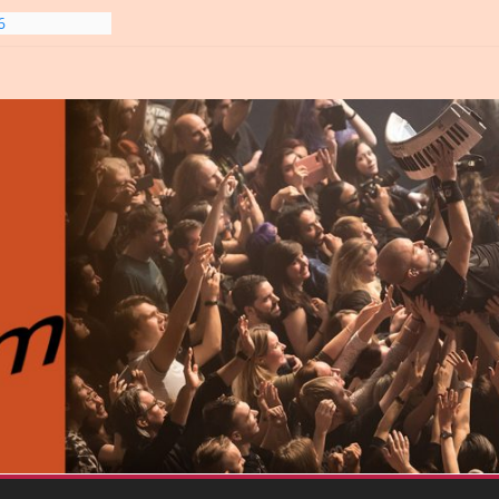
6
line-
6
gre et