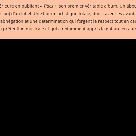
périeure en publiant
« Tides »
, son premier véritable album. Un abou
ssion) d’un label. Une liberté artistique totale, donc, avec ses av
ne abnégation et une détermination qui forgent le respect tout en 
e la prétention musicale et qui a notamment appris la guitare en aut