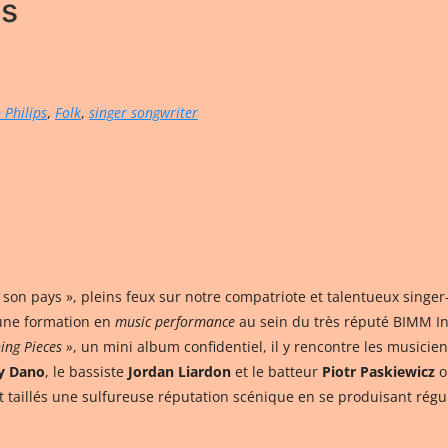
es
 Philips
,
Folk
,
singer songwriter
n son pays », pleins feux sur notre compatriote et talentueux singe
e une formation en
music performance
au sein du très réputé BIMM Ins
ing Pieces »
, un mini album confidentiel, il y rencontre les musicie
y Dano
, le bassiste
Jordan Liardon
et le batteur
Piotr Paskiewicz
o
 taillés une sulfureuse réputation scénique en se produisant régul