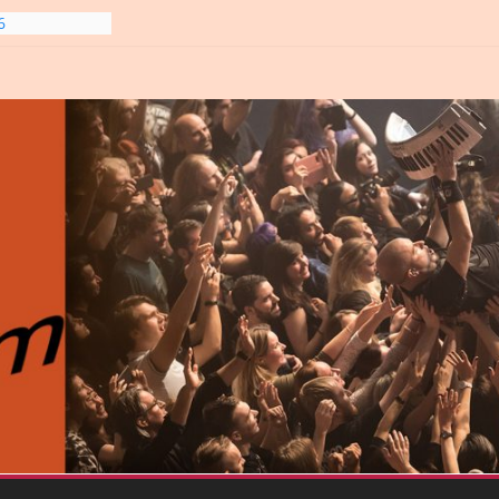
gre et
6
line-
6