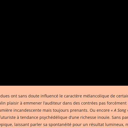
ndues ont sans doute influencé le caractère mélancolique de certai
malin plaisir à emmener l’auditeur dans des contrées pas forcément
lumière incandescente mais toujours prenants. Ou encore
« A Song 
 futuriste à tendance psychédélique d’une richesse inouïe. Sans par
pique, laissant parler sa spontanéité pour un résultat lumineux, ma