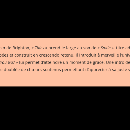
oin de Brighton,
« Tides »
prend le large au son de
« Smile »
, titre 
ées et construit en crescendo retenu, il introduit à merveille l’uni
 You Go? »
lui permet d’atteindre un moment de grâce. Une intro dél
e doublée de chœurs soutenus permettant d’apprécier à sa juste v