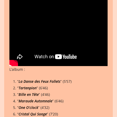
L’album :
“
La Danse des Feux Follets
” (5’57)
“
Tartenpion
” (6’46)
“
Bille en Tête
” (4’46)
“
Maraude Automnale
” (6’46)
“
One O’clock
” (4’32)
“
Cristal Qui Songe
” (7’20)