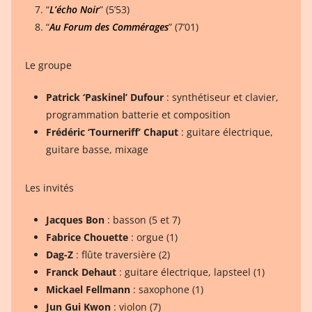
“
L’écho Noir
” (5’53)
“
Au Forum des Commérages
” (7’01)
Le groupe
Patrick ‘Paskinel’ Dufour
: synthétiseur et clavier,
programmation batterie et composition
Frédéric ‘Tourneriff’ Chaput
: guitare électrique,
guitare basse, mixage
Les invités
Jacques Bon
: basson (5 et 7)
Fabrice Chouette
: orgue (1)
Dag-Z
: flûte traversière (2)
Franck Dehaut
: guitare électrique, lapsteel (1)
Mickael Fellmann
: saxophone (1)
Jun Gui Kwon
: violon (7)