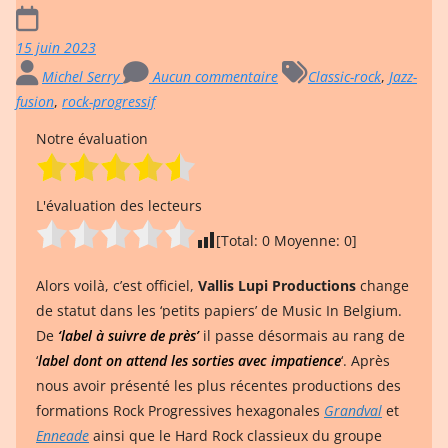
15 juin 2023
Michel Serry
Aucun commentaire
Classic-rock
,
Jazz-
fusion
,
rock-progressif
Notre évaluation
L'évaluation des lecteurs
[Total:
0
Moyenne:
0
]
Alors voilà, c’est officiel,
Vallis Lupi Productions
change
de statut dans les ‘petits papiers’ de Music In Belgium.
De
‘label à suivre de près’
il passe désormais au rang de
‘
label dont on attend les sorties avec impatience
‘. Après
nous avoir présenté les plus récentes productions des
formations Rock Progressives hexagonales
Grandval
et
Enneade
ainsi que le Hard Rock classieux du groupe