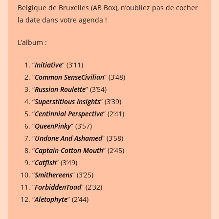
Belgique de Bruxelles (AB Box), n’oubliez pas de cocher
la date dans votre agenda !
L’album :
“
Initiative
” (3’11)
“
Common SenseCivilian
” (3’48)
“
Russian Roulette
” (3’54)
“
Superstitious Insights
” (3’39)
“
Centinnial Perspective
” (2’41)
“
QueenPinky
” (3’57)
“
Undone And Ashamed
” (3’58)
“
Captain Cotton Mouth
” (2’45)
“
Catfish
” (3’49)
“
Smithereens
” (3’25)
“
ForbiddenToad
” (2’32)
“
Aletophyte
” (2’44)