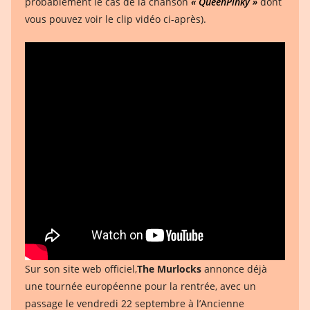
probablement le cas de la chanson
« QueenPinky »
dont
vous pouvez voir le clip vidéo ci-après).
Sur son site web officiel,
The Murlocks
annonce déjà
une tournée européenne pour la rentrée, avec un
passage le vendredi 22 septembre à l’Ancienne