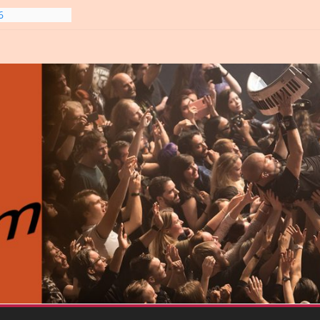
6
gre et
6
line-