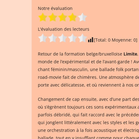
Notre évaluation
L'évaluation des lecteurs
[Total:
0
Moyenne:
0
]
Retour de la formation belge/bruxelloise
Limite
monde de l’expérimental et de l’avant-garde ! Av
chant féminin/masculin, une ballade folk portant 
road-movie fait de chimères. Une atmosphère de
porte avec délicatesse, et où reviennent à nos o
Changement de cap ensuite, avec d’une part des 
où s’égrènent toujours ces sons expérimentaux a
parfois débridé, qui fait raccord avec le précé
qui jonglent littéralement avec les styles et le
une orchestration à la fois acoustique et électri
ballade, tout en y insufflant comme pour chaqu