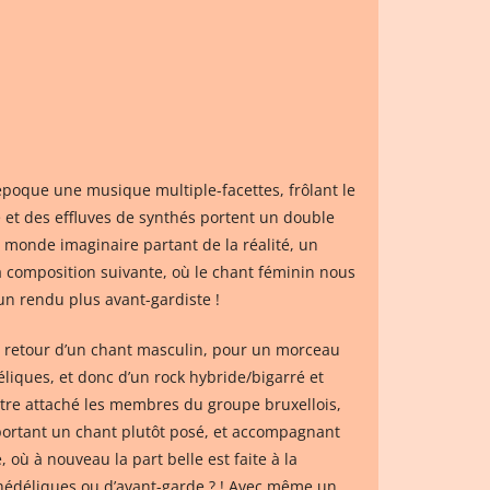
l’époque une musique multiple-facettes, frôlant le
e et des effluves de synthés portent un double
 monde imaginaire partant de la réalité, un
 composition suivante, où le chant féminin nous
un rendu plus avant-gardiste !
le retour d’un chant masculin, pour un morceau
liques, et donc d’un rock hybride/bigarré et
être attaché les membres du groupe bruxellois,
, portant un chant plutôt posé, et accompagnant
 où à nouveau la part belle est faite à la
chédéliques ou d’avant-garde ? ! Avec même un