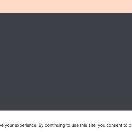
ve your experience. By continuing to use this site, you consent to o
In Belgium
. All rights reserved. Theme:
ColorMag Pro
by ThemeGril