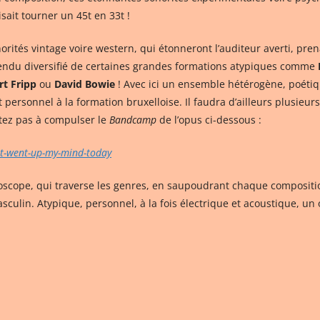
sait tourner un 45t en 33t !
ités vintage voire western, qui étonneront l’auditeur averti, pre
 rendu diversifié de certaines grandes formations atypiques comme
rt Fripp
ou
David Bowie
! Avec ici un ensemble hétérogène, poétique
t personnel à la formation bruxelloise. Il faudra d’ailleurs plusieu
tez pas à compulser le
Bandcamp
de l’opus ci-dessous :
t-went-up-my-mind-today
oscope, qui traverse les genres, en saupoudrant chaque compositio
sculin. Atypique, personnel, à la fois électrique et acoustique, un