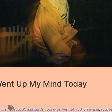
Went Up My Mind Today
aire
rock d'avant-garde
,
rock expérimental
,
rock-progressif
,
rock-p