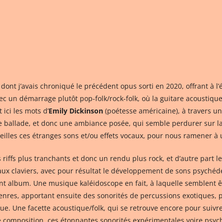
, dont j’avais chroniqué le précédent opus sorti en 2020, offrant à 
ec un démarrage plutôt pop-folk/rock-folk, où la guitare acoustiqu
ici les mots d’
Emily Dickinson
(poétesse américaine), à travers un
 ballade, et donc une ambiance posée, qui semble perdurer sur la
reilles ces étranges sons et/ou effets vocaux, pour nous ramener à 
riffs plus tranchants et donc un rendu plus rock, et d’autre part 
ux claviers, avec pour résultat le développement de sons psychédé
dent album. Une musique kaléidoscope en fait, à laquelle semblent 
s genres, apportant ensuite des sonorités de percussions exotiques
que. Une facette acoustique/folk, qui se retrouve encore pour suivre,
e composition, ces étonnantes sonorités expérimentales voire psy