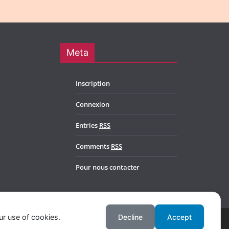
Meta
Inscription
Connexion
Entries
RSS
Comments
RSS
Pour nous contacter
ur use of cookies.
Decline
Accept
l. Powered by
WordPress
.