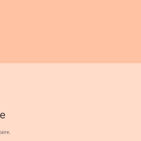
re
aire.