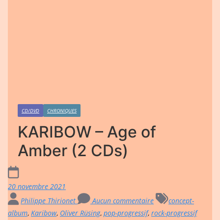
CD/DVD
CHRONIQUES
KARIBOW – Age of
Amber (2 CDs)
20 novembre 2021
Philippe Thirionet
Aucun commentaire
concept-
album
,
Karibow
,
Oliver Rüsing
,
pop-progressif
,
rock-progressif