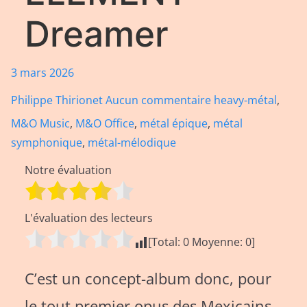
Dreamer
3 mars 2026
Philippe Thirionet
Aucun commentaire
heavy-métal
,
M&O Music
,
M&O Office
,
métal épique
,
métal
symphonique
,
métal-mélodique
Notre évaluation
L'évaluation des lecteurs
[Total:
0
Moyenne:
0
]
C’est un concept-album donc, pour
le tout premier opus des Mexicains