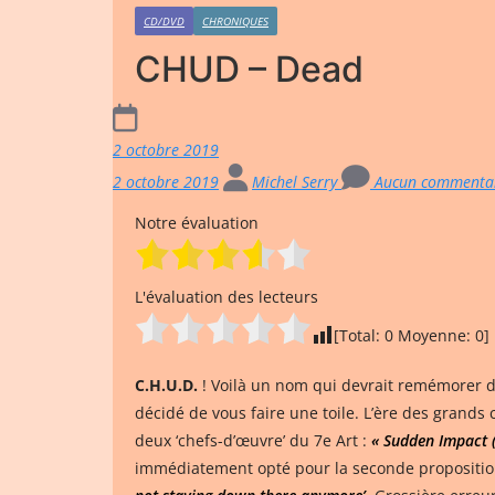
CD/DVD
CHRONIQUES
CHUD – Dead
2 octobre 2019
2 octobre 2019
Michel Serry
Aucun commenta
Notre évaluation
L'évaluation des lecteurs
[Total:
0
Moyenne:
0
]
C.H.U.D.
! Voilà un nom qui devrait remémorer d’a
décidé de vous faire une toile. L’ère des grands
deux ‘chefs-d’œuvre’ du 7e Art :
« Sudden Impact (
immédiatement opté pour la seconde proposition,