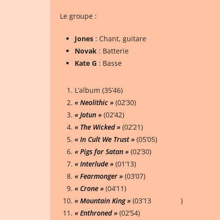
Le groupe :
Jones
: Chant, guitare
Novak
: Batterie
Kate
G
: Basse
L’album (35’46)
« Neolithic »
(02’30)
« Jotun »
(02’42)
« The Wicked »
(02’21)
« In Cult We Trust »
(05’05)
« Pigs for Satan »
(02’30)
« Interlude »
(01’13)
« Fearmonger »
(03’07)
« Crone »
(04’11)
« Mountain King »
(03’13 )
« Enthroned »
(02’54)