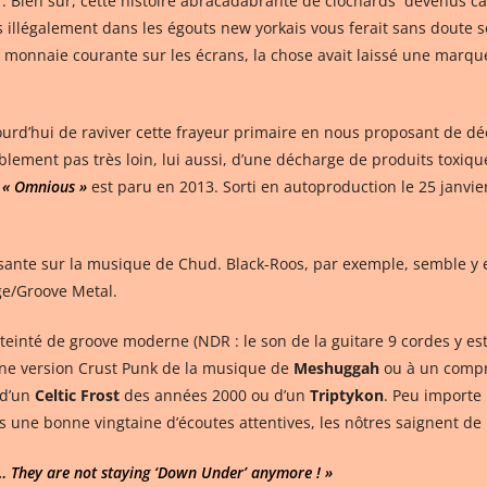
r. Bien sûr, cette histoire abracadabrante de clochards devenus can
 illégalement dans les égouts new yorkais vous ferait sans doute s
 monnaie courante sur les écrans, la chose avait laissé une marqu
urd’hui de raviver cette frayeur primaire en nous proposant de d
blement pas très loin, lui aussi, d’une décharge de produits toxi
é
« Omnious »
est paru en 2013. Sorti en autoproduction le 25 janvier
faisante sur la musique de Chud. Black-Roos, par exemple, semble y
ge/Groove Metal.
t teinté de groove moderne (NDR : le son de la guitare 9 cordes y e
une version Crust Punk de la musique de
Meshuggah
ou à un compr
 d’un
Celtic Frost
des années 2000 ou d’un
Triptykon
. Peu importe 
rès une bonne vingtaine d’écoutes attentives, les nôtres saignent d
 They are not staying ‘Down Under’ anymore ! »