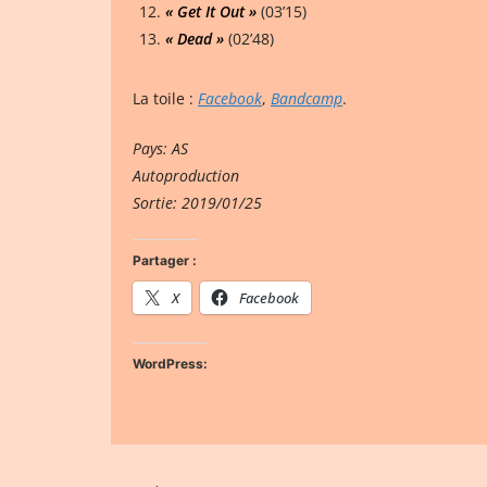
« Get It Out »
(03’15)
« Dead »
(02’48)
La toile :
Facebook
,
Bandcamp
.
Pays: AS
Autoproduction
Sortie: 2019/01/25
Partager :
X
Facebook
WordPress: