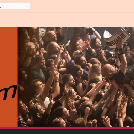
line-
6
gre et
6