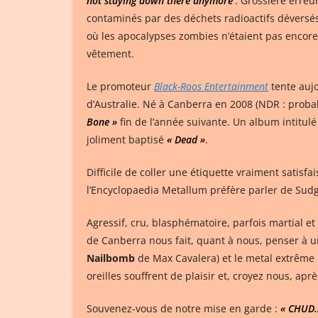
not staying down there anymore’
. Grossière erreu
contaminés par des déchets radioactifs déversés
où les apocalypses zombies n’étaient pas encore
vêtement.
Le promoteur
Black-Roos Entertainment
tente aujo
d’Australie. Né à Canberra en 2008 (NDR : proba
Bone »
fin de l’année suivante. Un album intitul
joliment baptisé
« Dead »
.
Difficile de coller une étiquette vraiment satis
l’Encyclopaedia Metallum préfère parler de Sud
Agressif, cru, blasphématoire, parfois martial e
de Canberra nous fait, quant à nous, penser à 
Nailbomb
de Max Cavalera) et le metal extrême
oreilles souffrent de plaisir et, croyez nous, ap
Souvenez-vous de notre mise en garde :
« CHUD…