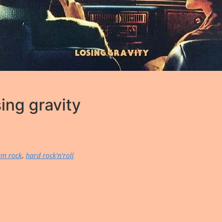
ng gravity
am rock
,
hard rock'n'roll