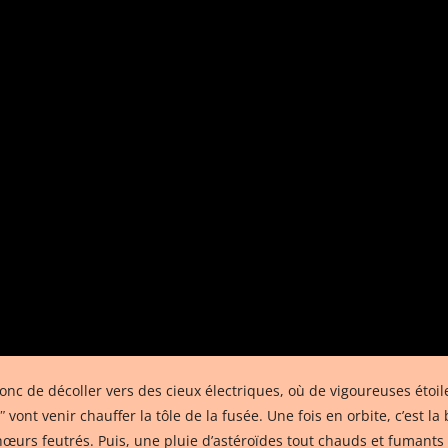
nc de décoller vers des cieux électriques, où de vigoureuses étoi
ʺ
vont venir chauffer la tôle de la fusée. Une fois en orbite, c’est la
chœurs feutrés. Puis, une pluie d’astéroïdes tout chauds et fuman