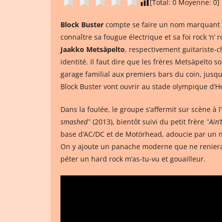
[Total:
0
Moyenne:
0
]
Block Buster
compte se faire un nom marquant sur
connaître sa fougue électrique et sa foi rock ‘n’
Jaakko Metsäpelto
, respectivement guitariste-c
identité. Il faut dire que les frères Metsäpelto 
garage familial aux premiers bars du coin, jusqu
Block Buster vont ouvrir au stade olympique d’He
Dans la foulée, le groupe s’affermit sur scène à 
smashedʺ
(2013), bientôt suivi du petit frère
ʺAin’
base d’AC/DC et de Motörhead, adoucie par un n
On y ajoute un panache moderne que ne renierai
péter un hard rock m’as-tu-vu et gouailleur.