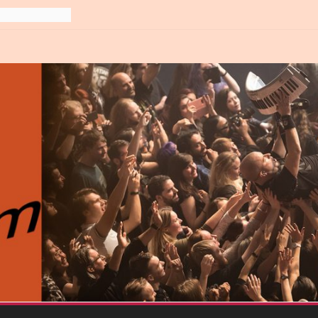
line-
6
gre et
6