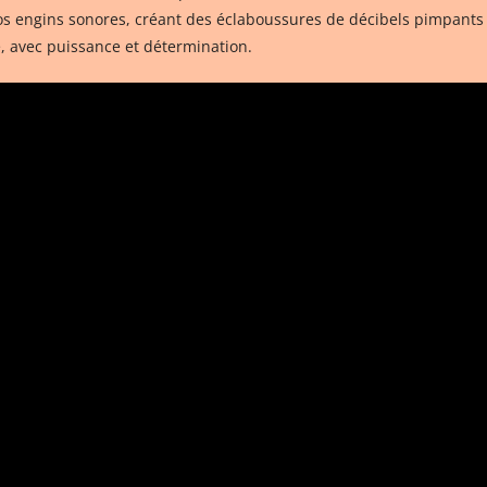
os engins sonores, créant des éclaboussures de décibels pimpants 
, avec puissance et détermination.