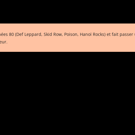
ées 80 (Def Leppard, Skid Row, Poison, Hanoï Rocks) et fait passe
eur.