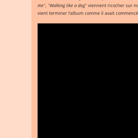
meʺ
,
ʺWalking like a dogʺ
viennent ricocher sur n
vient terminer l’album comme il avait commencé