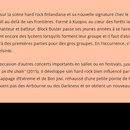
 la scène hard rock finlandaise et sa nouvelle signature chez le la
 roll au-delà de ses frontières. Formé à Kuopio, au cœur des forêts l
hanteur et batteur, Block Buster passe ses jeunes années à se fair
sont encore des lycéens lorsqu’ils forment leur groupe et il faut d’a
’à des premières parties pour des gros groupes. En l’occurrence, c
lsinki.
l’occasion d’autres concerts importants en salles ou en festivals, ju
t on the chainʺ
(2015). Il développe son hard rock bien influencé par
appage d’Extreme et de Bon Jovi, rehaussé d’une petite pointe de 
ent pas des Airbourne ou des Darkness et on obtient un nouveau 