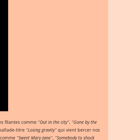
les filantes comme
ʺOut in the cityʺ
,
ʺGone by the
 ballade-titre
ʺLosing gravityʺ
qui vient bercer nos
ts comme
ʺSweet Mary Janeʺ
,
ʺSomebody to shock