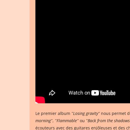
Le premier album
ʺLosing gravityʺ
nous permet do
morningʺ
,
ʺFlammableʺ
ou
ʺBack from the shadows
écouteurs avec des guitares enjôleuses et des 