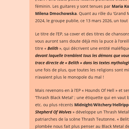
féminin. Les guitares y sont tenues par
Maria
Ko
Milena Dmochowska
. Quant au rôle du ‘Grand 
2024, le groupe publie, ce 13 mars 2026, un tout
Le titre de l’EP, sa cover et des titres de chanson
vous auront sans doute déjà mis la puce à l’oreil
titre «
Belith
», qui décrivent une entité maléfiqu
devant laquelle tremblent tous les démons que vous
trace directe de « Belith » dans les textes mythol
une fois de plus, que toutes les religions sont 
n’avaient plus le monopole du mal !
Mais revenons-en à l’EP « Hounds Of Hell » et 
‘Thrash Black Metal’ ; une étiquette qui en vaut
etc. ou plus récents
Midnight
/
Witchery
/
Hellripp
Shepherd Of Wolves
» développe un Thrash Metal r
patriarches de la scène Thrash Teutonne. « Beli
plombée nous fait plus penser au Black Metal d