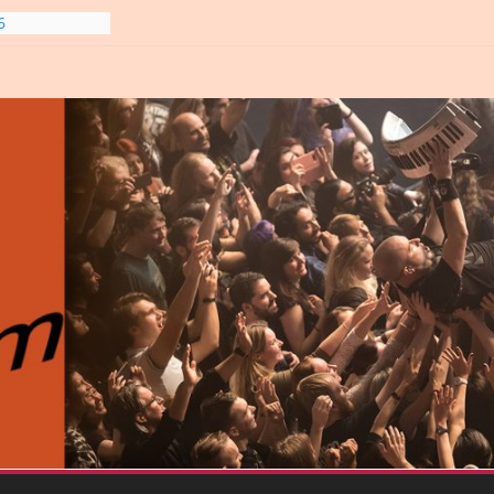
line-
6
gre et
6