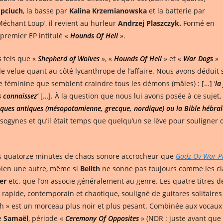
pciuch
, la basse par
Kalina Krzemianowska
et la batterie par
Méchant Loup’, il revient au hurleur
Andrzej Plaszczyk.
Formé en
 premier EP intitulé «
Hounds Of Hell
».
s tels que «
Shepherd of Wolves
», «
Hounds Of Hell
» et «
War Dogs
»
le velue quant au côté lycanthrope de l’affaire. Nous avons déduit s
e féminine que semblent craindre tous les démons (mâles) : […] ‘
la
 connaissez’
[…]. À la question que nous lui avons posée à ce sujet, 
ogiques antiques (mésopotamienne, grecque, nordique) ou la Bible hébra
misogynes et qu’il était temps que quelqu’un se lève pour souligner
ses quatorze minutes de chaos sonore accrocheur que
Godz Ov War P
 bien une autre, même si
Belith
ne sonne pas toujours comme les c
er
etc. que l’on associe généralement au genre. Les quatre titres de 
apide, contemporain et chaotique, souligné de guitares solitaire
th » est un morceau plus noir et plus pesant. Combinée aux vocaux 
e
Samaël
, période «
Ceremony Of Opposites
» (NDR : juste avant que