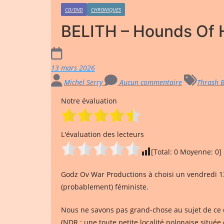
CD/DVD
CHRONIQUES
BELITH – Hounds Of H
13 mars 2026
Michel Serry
Aucun commentaire
Thrash B
Notre évaluation
L'évaluation des lecteurs
[Total:
0
Moyenne:
0
]
Godz Ov War Productions à choisi un vendredi 
(probablement) féministe.
Nous ne savons pas grand-chose au sujet de ce qu
(NDR : une toute petite localité polonaise située d