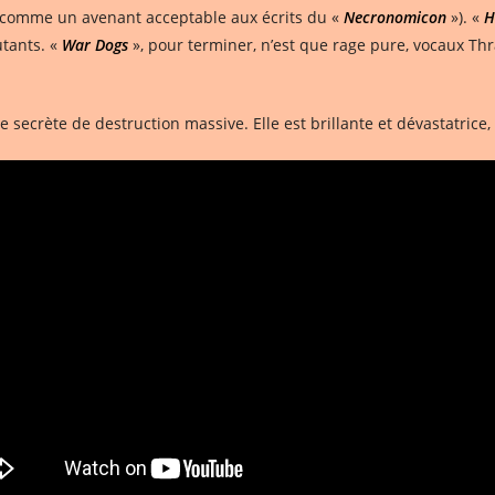
comme un avenant acceptable aux écrits du «
Necronomicon
»). «
H
tants. «
War Dogs
», pour terminer, n’est que rage pure, vocaux Thr
ecrète de destruction massive. Elle est brillante et dévastatrice, n