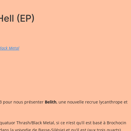
ell (EP)
lack Metal
13 pour nous présenter
Belith
, une nouvelle recrue lycanthrope et
atuor Thrash/Black Metal, si ce n’est qu’il est basé à Brochocin
ans la voïvodie de Basse-Silésie) et qu’il est (aux trois quarts)