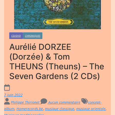
CD/DVD
CHRONIQUES
Aurélié DORZEE
(Dorzée) & Tom
THEUNS (Theuns) – The
Seven Gardens (2 CDs)
7 juin 2022
Philippe Thirionet
Aucun commentaire
concept-
album
,
Homerecords.be
,
musique classique
,
musique orientale
,