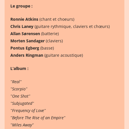
Le groupe :
Ronnie Atkins
(chant et choeurs)
Chris Laney
(guitare rythmique, claviers et chœurs)
Allan Sørensen
(batterie)
Morten Sandager
(claviers)
Pontus Egberg
(basse)
Anders Ringman
(guitare acoustique)
L’album :
ʺRealʺ
ʺScorpioʺ
ʺOne Shotʺ
ʺSubjugatedʺ
ʺFrequency of Loveʺ
ʺBefore The Rise of an Empireʺ
ʺMiles Awayʺ