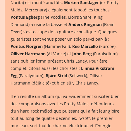
Narita) est monté aux fûts,
Morten Sandager
(ex-Pretty
Maids, Mercenary) a également tapoté les touches,
Pontus Egberg
(The Poodles, Lion’s Share, King
Diamond) a usiné la basse et
Anders Ringman
(Brain
Fever) s’est occupé de la guitare acoustique. Quelques
guitaristes sont venus poser un solo par-ci par-là :
Pontus Norgren
(HammerFall),
Kee Marcello
(Europe),
Olliver Hartmann
(At Vance) et
John Berg
(Paralydium),
sans oublier l’omniprésent Chris Laney. Pour être
complet, citons aussi les choristes :
Linnea Vikström
Egg
(Paralydium),
Bjørn Strid
(Soilwork), Olliver
Hartmann (déjà cité) et bien sûr, Chris Laney.
Il en résulte un album qui va évidemment susciter bien
des comparaisons avec les Pretty Maids, défendeurs
d’un hard rock mélodique puissant qui a fait leur gloire
tout au long de quatre décennies.
ʺRealʺ
, le premier
morceau, sort tout le charme électrique et l’énergie