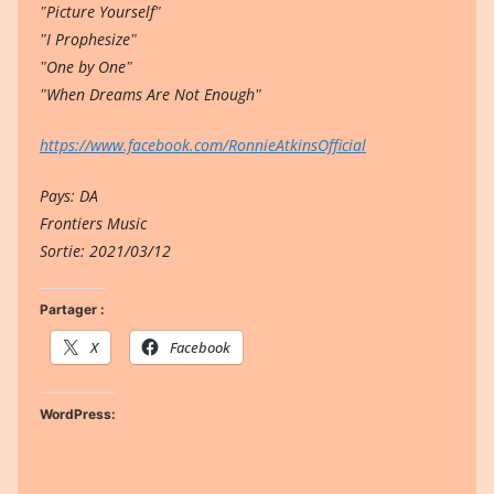
ʺPicture Yourselfʺ
ʺI Prophesizeʺ
ʺOne by Oneʺ
ʺWhen Dreams Are Not Enoughʺ
https://www.facebook.com/RonnieAtkinsOfficial
Pays: DA
Frontiers Music
Sortie: 2021/03/12
Partager :
X
Facebook
WordPress: