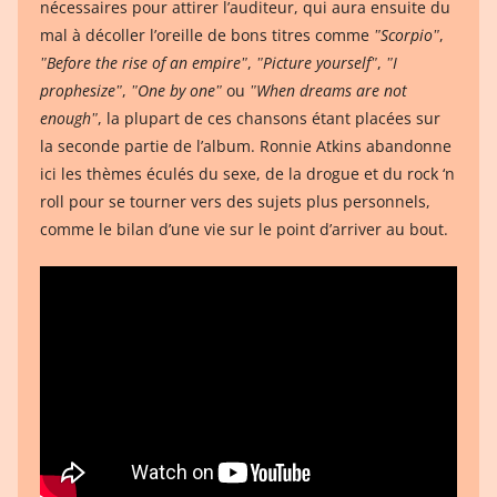
nécessaires pour attirer l’auditeur, qui aura ensuite du
mal à décoller l’oreille de bons titres comme
ʺScorpioʺ
,
ʺBefore the rise of an empireʺ
,
ʺPicture yourselfʺ
,
ʺI
prophesizeʺ
,
ʺOne by oneʺ
ou
ʺWhen dreams are not
enoughʺ
, la plupart de ces chansons étant placées sur
la seconde partie de l’album. Ronnie Atkins abandonne
ici les thèmes éculés du sexe, de la drogue et du rock ‘n
roll pour se tourner vers des sujets plus personnels,
comme le bilan d’une vie sur le point d’arriver au bout.