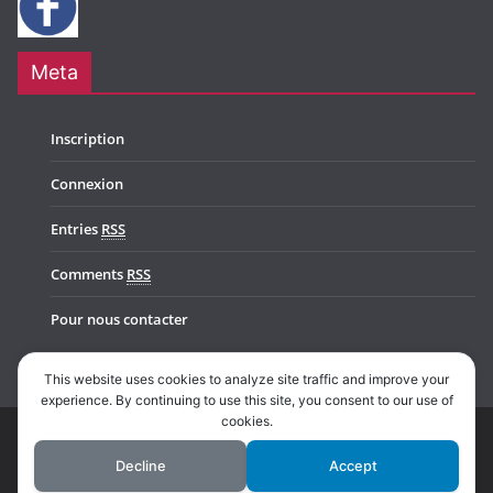
Meta
Inscription
Connexion
Entries
RSS
Comments
RSS
Pour nous contacter
This website uses cookies to analyze site traffic and improve your
experience. By continuing to use this site, you consent to our use of
cookies.
Copyright © 2026
Music In Belgium
. All rights reserved.
Decline
Accept
Theme:
ColorMag Pro
by ThemeGrill. Powered by
WordPress
.