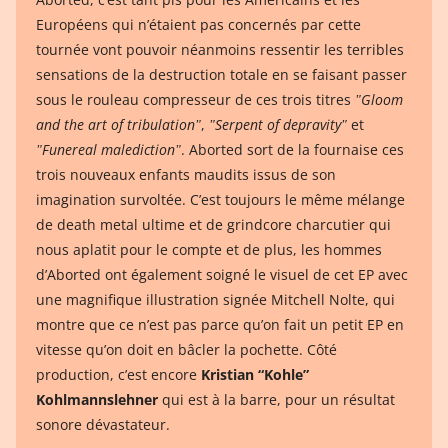
Européens qui n’étaient pas concernés par cette
tournée vont pouvoir néanmoins ressentir les terribles
sensations de la destruction totale en se faisant passer
sous le rouleau compresseur de ces trois titres
ʺGloom
and the art of tribulationʺ
,
ʺSerpent of depravityʺ
et
ʺFunereal maledictionʺ
. Aborted sort de la fournaise ces
trois nouveaux enfants maudits issus de son
imagination survoltée. C’est toujours le même mélange
de death metal ultime et de grindcore charcutier qui
nous aplatit pour le compte et de plus, les hommes
d’Aborted ont également soigné le visuel de cet EP avec
une magnifique illustration signée Mitchell Nolte, qui
montre que ce n’est pas parce qu’on fait un petit EP en
vitesse qu’on doit en bâcler la pochette. Côté
production, c’est encore
Kristian “Kohle”
Kohlmannslehner
qui est à la barre, pour un résultat
sonore dévastateur.