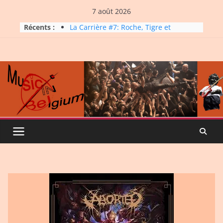
Skip
7 août 2026
to
Récents :
La Carrière #7: Roche, Tigre et
content
Bashing
Dynatop3 – 19 juillet 2026
Dynatop3 – 02 août 2026
Micro Festival #16, maxi line-
up
Dynatop3 – 26 juillet 2026