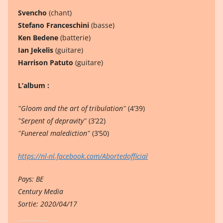
Svencho
(chant)
Stefano Franceschini
(basse)
Ken Bedene
(batterie)
Ian Jekelis
(guitare)
Harrison Patuto
(guitare)
L’album :
ʺGloom and the art of tribulationʺ
(4’39)
ʺSerpent of depravityʺ
(3’22)
ʺFunereal maledictionʺ
(3’50)
https://nl-nl.facebook.com/Abortedofficial
Pays: BE
Century Media
Sortie: 2020/04/17