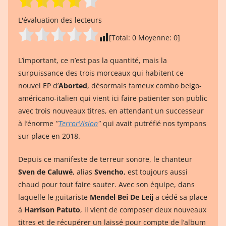
L'évaluation des lecteurs
[Total:
0
Moyenne:
0
]
L’important, ce n’est pas la quantité, mais la
surpuissance des trois morceaux qui habitent ce
nouvel EP d’
Aborted
, désormais fameux combo belgo-
américano-italien qui vient ici faire patienter son public
avec trois nouveaux titres, en attendant un successeur
à l’énorme
ʺ
TerrorVision
ʺ
qui avait putréfié nos tympans
sur place en 2018.
Depuis ce manifeste de terreur sonore, le chanteur
Sven de Caluwé
, alias
Svencho
, est toujours aussi
chaud pour tout faire sauter. Avec son équipe, dans
laquelle le guitariste
Mendel Bei De Leij
a cédé sa place
à
Harrison Patuto
, il vient de composer deux nouveaux
titres et de récupérer un laissé pour compte de l’album