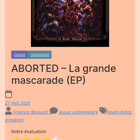
CD/DVD
CHRONIQUES
ABORTED – La grande
mascarade (EP)
27 mai 2020
François Becquart
Aucun commentaire
death-métal
,
grindcore
Notre évaluation